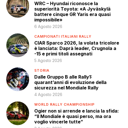
WRC – Hyundai riconosce la
superiorità Toyota: «A Jyväskylä
battere cinque GR Yaris era quasi
impossibile»
6 Agosto 2026
CAMPIONATI ITALIANI RALLY
CIAR Sparco 2026, la volata tricolore
è lanciata: Daprà leader, Crugnola a
-15 e primi titoli assegnati
5 Agosto 2026
STORIA
Dalle Gruppo B alle Rally1:
quarant’anni di evoluzione della
sicurezza nel Mondiale Rally
4 Agosto 2026
WORLD RALLY CHAMPIONSHIP
Ogier non si arrende e lancia la sfida:
“Il Mondiale è quasi perso, ma ora
voglio vincerle tutte”