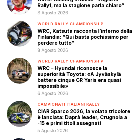
Rally1, ma la stagione parla chiaro”
8 Agosto 2026
WORLD RALLY CHAMPIONSHIP
WRC, Katsuta racconta l’inferno della
Finlandia: “Qui basta pochissimo per
perdere tutto”
8 Agosto 2026
WORLD RALLY CHAMPIONSHIP
WRC – Hyundai riconosce la
superiorità Toyota: «A Jyväskylä
battere cinque GR Yaris era quasi
impossibile»
6 Agosto 2026
CAMPIONATI ITALIANI RALLY
CIAR Sparco 2026, la volata tricolore
è lanciata: Daprà leader, Crugnola a
-15 e primi titoli assegnati
5 Agosto 2026