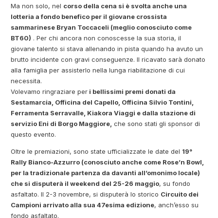
Ma non solo, nel
corso della cena si è svolta anche una
lotteria a fondo benefico per il giovane crossista
sammarinese Bryan Toccaceli (meglio conosciuto come
BT60)
. Per chi ancora non conoscesse la sua storia, il
giovane talento si stava allenando in pista quando ha avuto un
brutto incidente con gravi conseguenze. Il ricavato sarà donato
alla famiglia per assisterlo nella lunga riabilitazione di cui
necessita.
Volevamo ringraziare per
i bellissimi premi donati da
Sestamarcia, Officina del Capello, Officina Silvio Tontini,
Ferramenta Serravalle, Kiakora Viaggi e dalla stazione di
servizio Eni di Borgo Maggiore,
che sono stati gli sponsor di
questo evento.
Oltre le premiazioni, sono state ufficializzate le date del
19°
Rally Bianco-Azzurro (conosciuto anche come Rose’n Bowl,
per la tradizionale partenza da davanti all’omonimo locale)
che si disputerà il weekend del 25-26 maggio
, su fondo
asfaltato. Il 2-3 novembre, si disputerà lo storico
Circuito dei
Campioni arrivato alla sua 47esima edizione
, anch’esso su
fondo asfaltato.