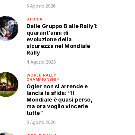
5 Agosto 2026
STORIA
Dalle Gruppo B alle Rally1:
quarant’anni di
evoluzione della
sicurezza nel Mondiale
Rally
4 Agosto 2026
WORLD RALLY
CHAMPIONSHIP
Ogier non si arrende e
lancia la sfida: “Il
Mondiale è quasi perso,
ma ora voglio vincerle
tutte”
3 Agosto 2026