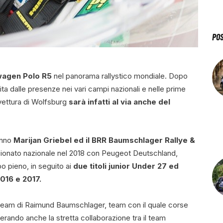
PO
wagen Polo R5
nel panorama rallystico mondiale. Dopo
ita dalle presenze nei vari campi nazionali e nelle prime
vettura di Wolfsburg
sarà infatti al via anche del
ranno
Marijan Griebel ed il BRR Baumschlager Rallye &
mpionato nazionale nel 2018 con Peugeot Deutschland,
po pieno, in seguito ai
due titoli junior Under 27 ed
016 e 2017.
el team di Raimund Baumschlager, team con il quale corse
rando anche la stretta collaborazione tra il team