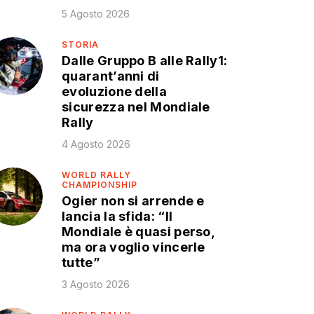
5 Agosto 2026
STORIA
Dalle Gruppo B alle Rally1:
quarant’anni di
evoluzione della
sicurezza nel Mondiale
Rally
4 Agosto 2026
WORLD RALLY
CHAMPIONSHIP
Ogier non si arrende e
lancia la sfida: “Il
Mondiale è quasi perso,
ma ora voglio vincerle
tutte”
3 Agosto 2026