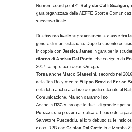
Numeri record per il
4° Rally dei Colli Scaligeri
, 
gara organizzata dalla AEFFE Sport e Comunicazione
successo finale.
Di altissimo livello si preannuncia la classe
tra l
genere di manifestazione. Dopo la cocente delusio
in coppia con
Jessica James
in gara per la scude
ritorno di Andrea Dal Ponte
, che navigato da
En
2017 sempre per i colori Omega.
Torna anche Marco Gianesini
, secondo nel 2018
della Top Rally mentre
Filippo Bravi
ed
Enrico Be
nella lotta anche alla luce del podio ottenuto al R
Comunicazione. Ma non saranno i soli.
Anche in
R3C
si prospetto duelli di grande spess
Peruzzi,
che proverà a replicare il podio della pas
Salvatore Pusceddu
,
al loro debutto sulle insidi
classi R2B con
Cristan Dal Castello
e Marsha Z