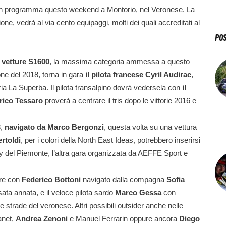
in programma questo weekend a Montorio, nel Veronese. La
, vedrà al via cento equipaggi, molti dei quali accreditati al
PO
e vetture S1600
, la massima categoria ammessa a questo
ne del 2018, torna in gara
il pilota francese Cyril Audirac
,
ria La Superba. Il pilota transalpino dovrà vedersela con
il
rico Tessaro
proverà a centrare il tris dopo le vittorie 2016 e
,
navigato da Marco Bergonzi
, questa volta su una vettura
rtoldi
, per i colori della North East Ideas, potrebbero inserirsi
ally del Piemonte, l’altra gara organizzata da AEFFE Sport e
ore con
Federico Bottoni
navigato dalla compagna
Sofia
sata annata, e il veloce pilota sardo
Marco Gessa
con
ose strade del veronese.
Altri possibili outsider anche nelle
anet,
Andrea Zenoni
e Manuel Ferrarin oppure ancora
Diego