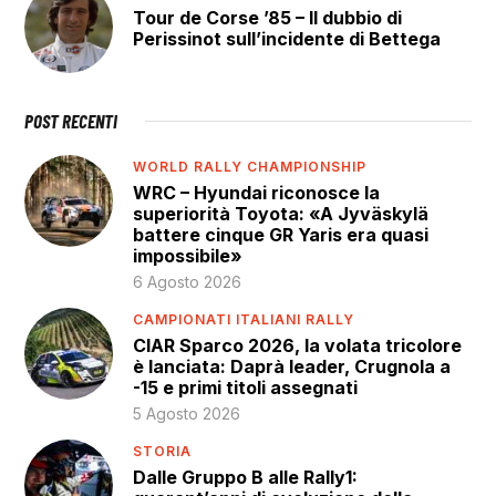
Tour de Corse ’85 – Il dubbio di
Perissinot sull’incidente di Bettega
POST RECENTI
WORLD RALLY CHAMPIONSHIP
WRC – Hyundai riconosce la
superiorità Toyota: «A Jyväskylä
battere cinque GR Yaris era quasi
impossibile»
6 Agosto 2026
CAMPIONATI ITALIANI RALLY
CIAR Sparco 2026, la volata tricolore
è lanciata: Daprà leader, Crugnola a
-15 e primi titoli assegnati
5 Agosto 2026
STORIA
Dalle Gruppo B alle Rally1: