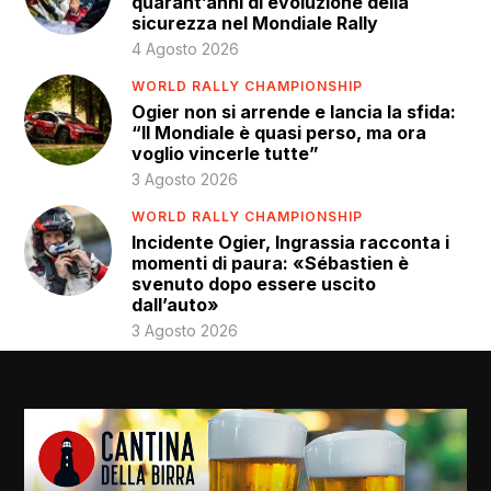
quarant’anni di evoluzione della
sicurezza nel Mondiale Rally
4 Agosto 2026
WORLD RALLY CHAMPIONSHIP
Ogier non si arrende e lancia la sfida:
“Il Mondiale è quasi perso, ma ora
voglio vincerle tutte”
3 Agosto 2026
WORLD RALLY CHAMPIONSHIP
Incidente Ogier, Ingrassia racconta i
momenti di paura: «Sébastien è
svenuto dopo essere uscito
dall’auto»
3 Agosto 2026