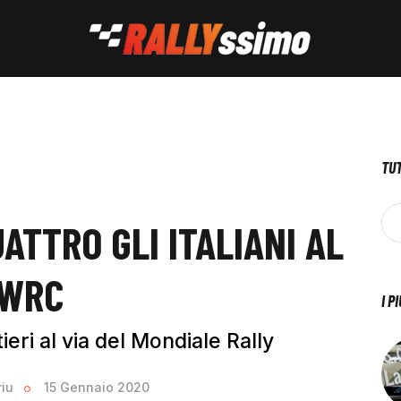
TUT
ATTRO GLI ITALIANI AL
 WRC
I P
eri al via del Mondiale Rally
riu
15 Gennaio 2020