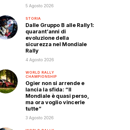
5 Agosto 2026
STORIA
Dalle Gruppo B alle Rally1:
quarant’anni di
evoluzione della
sicurezza nel Mondiale
Rally
4 Agosto 2026
WORLD RALLY
CHAMPIONSHIP
Ogier non si arrende e
lancia la sfida: “Il
Mondiale è quasi perso,
ma ora voglio vincerle
tutte”
3 Agosto 2026