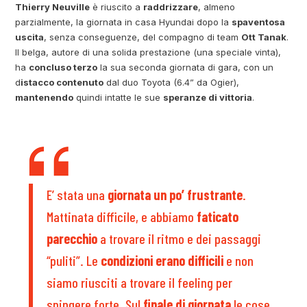
Thierry Neuville
è riuscito a
raddrizzare
, almeno
parzialmente, la giornata in casa Hyundai dopo la
spaventosa
uscita
, senza conseguenze, del compagno di team
Ott Tanak
.
Il belga, autore di una solida prestazione (una speciale vinta),
ha
concluso terzo
la sua seconda giornata di gara, con un
d
istacco contenuto
dal duo Toyota (6.4” da Ogier),
mantenendo
quindi intatte le sue
speranze di vittoria
.
E’ stata una
giornata un po’ frustrante
.
Mattinata difficile, e abbiamo
faticato
parecchio
a trovare il ritmo e dei passaggi
“puliti”. Le
condizioni erano difficili
e non
siamo riusciti a trovare il feeling per
spingere forte. Sul
finale di giornata
le cose