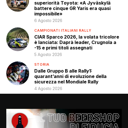
superiorità Toyota: «A Jyväskylä
battere cinque GR Yaris era quasi
impossibile»
6 Agosto 2026
CAMPIONATI ITALIANI RALLY
CIAR Sparco 2026, la volata tricolore
è lanciata: Daprà leader, Crugnola a
-15 e primi titoli assegnati
5 Agosto 2026
STORIA
Dalle Gruppo B alle Rally1:
quarant’anni di evoluzione della
sicurezza nel Mondiale Rally
4 Agosto 2026