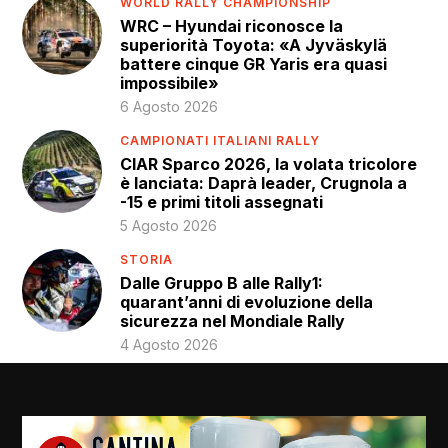
WORLD RALLY CHAMPIONSHIP
WRC – Hyundai riconosce la
superiorità Toyota: «A Jyväskylä
battere cinque GR Yaris era quasi
impossibile»
6 Agosto 2026
CAMPIONATI ITALIANI RALLY
CIAR Sparco 2026, la volata tricolore
è lanciata: Daprà leader, Crugnola a
-15 e primi titoli assegnati
5 Agosto 2026
STORIA
Dalle Gruppo B alle Rally1:
quarant’anni di evoluzione della
sicurezza nel Mondiale Rally
4 Agosto 2026