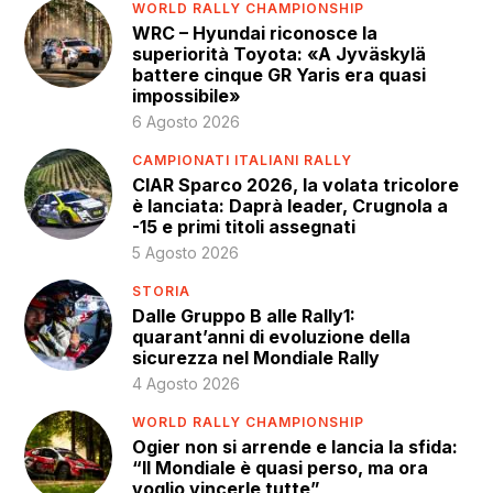
WORLD RALLY CHAMPIONSHIP
WRC – Hyundai riconosce la
superiorità Toyota: «A Jyväskylä
battere cinque GR Yaris era quasi
impossibile»
6 Agosto 2026
CAMPIONATI ITALIANI RALLY
CIAR Sparco 2026, la volata tricolore
è lanciata: Daprà leader, Crugnola a
-15 e primi titoli assegnati
5 Agosto 2026
STORIA
Dalle Gruppo B alle Rally1:
quarant’anni di evoluzione della
sicurezza nel Mondiale Rally
4 Agosto 2026
WORLD RALLY CHAMPIONSHIP
Ogier non si arrende e lancia la sfida:
“Il Mondiale è quasi perso, ma ora
voglio vincerle tutte”