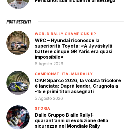
Perissinot sull’incidente di Bettega
POST RECENTI
WORLD RALLY CHAMPIONSHIP
WRC – Hyundai riconosce la
superiorità Toyota: «A Jyväskylä
battere cinque GR Yaris era quasi
impossibile»
6 Agosto 2026
CAMPIONATI ITALIANI RALLY
CIAR Sparco 2026, la volata tricolore
è lanciata: Daprà leader, Crugnola a
-15 e primi titoli assegnati
5 Agosto 2026
STORIA
Dalle Gruppo B alle Rally1:
quarant’anni di evoluzione della
sicurezza nel Mondiale Rally