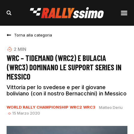
Torna alla categoria
2
MIN
WRC – TIDEMAND (WRC2) E BULACIA
(WRC3) DOMINANO LE SUPPORT SERIES IN
MESSICO
Vittoria per lo svedese e per il giovane
boliviano (con il nostro Bernacchini) in Messico
WORLD RALLY CHAMPIONSHIP
WRC2
WRC3
Matteo Deriu
15 Marzo 2020