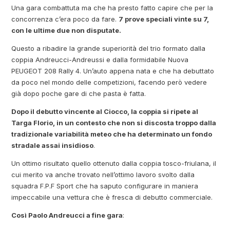
Una gara combattuta ma che ha presto fatto capire che per la
concorrenza c’era poco da fare.
7 prove speciali vinte su 7,
con le ultime due non disputate.
Questo a ribadire la grande superiorità del trio formato dalla
coppia Andreucci-Andreussi e dalla formidabile Nuova
PEUGEOT 208 Rally 4. Un’auto appena nata e che ha debuttato
da poco nel mondo delle competizioni, facendo però vedere
già dopo poche gare di che pasta è fatta.
Dopo il debutto vincente al Ciocco, la coppia si ripete al
Targa Florio, in un contesto che non si discosta troppo dalla
tradizionale variabilità meteo che ha determinato un fondo
stradale assai insidioso
.
Un ottimo risultato quello ottenuto dalla coppia tosco-friulana, il
cui merito va anche trovato nell’ottimo lavoro svolto dalla
squadra F.P.F Sport che ha saputo configurare in maniera
impeccabile una vettura che è fresca di debutto commerciale.
Così Paolo Andreucci a fine gara
: