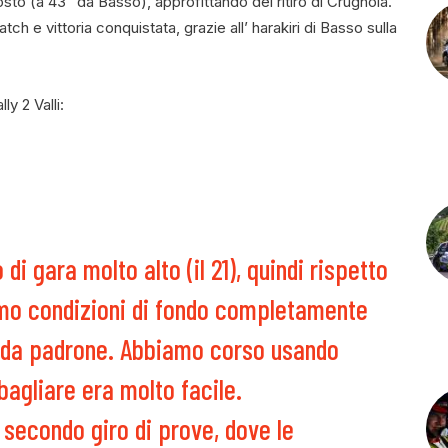
sto (a 43” da Basso), approfittando del ritiro di Crugnola.
h e vittoria conquistata, grazie all’ harakiri di Basso sulla
ly 2 Valli:
i gara molto alto (il 21), quindi rispetto
vamo condizioni di fondo completamente
la da padrone. Abbiamo corso usando
bagliare era molto facile.
 secondo giro di prove, dove le