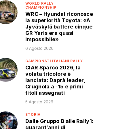
WORLD RALLY
CHAMPIONSHIP
WRC – Hyundai riconosce
la superiorità Toyota: «A
Jyväskylä battere cinque
GR Yaris era quasi
impossibile»
6 Agosto 2026
CAMPIONATI ITALIANI RALLY
CIAR Sparco 2026, la
volata tricolore è
lanciata: Daprà leader,
Crugnola a -15 e primi
titoli assegnati
5 Agosto 2026
STORIA
Dalle Gruppo B alle Rally1:
quarant’anni di