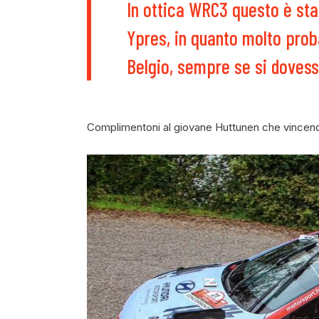
In ottica WRC3 questo è sta
Ypres, in quanto molto prob
Belgio, sempre se si dovess
Complimentoni al giovane Huttunen che vincendo il