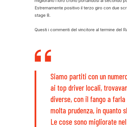
migliorano i loro crono portandosi al secondo po
Estremamente positivo il terzo giro con due scratc
stage 8.
Questi i commenti del vincitore al termine del Ral
Siamo partiti con un numero d
ai top driver locali, trova
diverse, con il fango a far
molta prudenza, in quanto s
Le cose sono migliorate nel