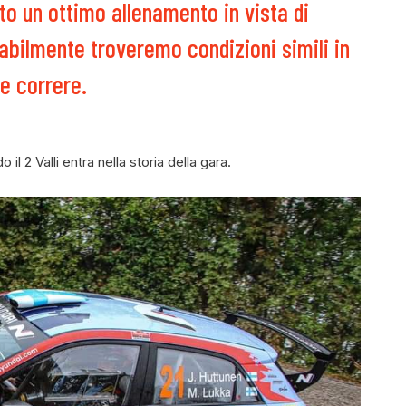
to un ottimo allenamento in vista di
abilmente troveremo condizioni simili in
e correre.
 2 Valli entra nella storia della gara.