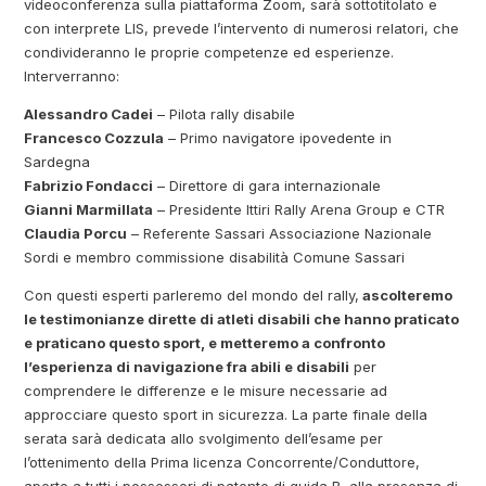
videoconferenza sulla piattaforma Zoom, sarà sottotitolato e
con interprete LIS, prevede l’intervento di numerosi relatori, che
condivideranno le proprie competenze ed esperienze.
Interverranno:
Alessandro Cadei
– Pilota rally disabile
Francesco Cozzula
– Primo navigatore ipovedente in
Sardegna
Fabrizio Fondacci
– Direttore di gara internazionale
Gianni Marmillata
– Presidente Ittiri Rally Arena Group e CTR
Claudia Porcu
– Referente Sassari Associazione Nazionale
Sordi e membro commissione disabilità Comune Sassari
Con questi esperti parleremo del mondo del rally,
ascolteremo
le testimonianze dirette di atleti disabili che hanno praticato
e praticano questo sport, e metteremo a confronto
l’esperienza di navigazione fra abili e disabili
per
comprendere le differenze e le misure necessarie ad
approcciare questo sport in sicurezza. La parte finale della
serata sarà dedicata allo svolgimento dell’esame per
l’ottenimento della Prima licenza Concorrente/Conduttore,
aperto a tutti i possessori di patente di guida B, alla presenza di