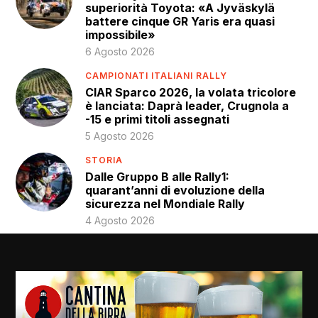
superiorità Toyota: «A Jyväskylä
battere cinque GR Yaris era quasi
impossibile»
6 Agosto 2026
CAMPIONATI ITALIANI RALLY
CIAR Sparco 2026, la volata tricolore
è lanciata: Daprà leader, Crugnola a
-15 e primi titoli assegnati
5 Agosto 2026
STORIA
Dalle Gruppo B alle Rally1:
quarant’anni di evoluzione della
sicurezza nel Mondiale Rally
4 Agosto 2026