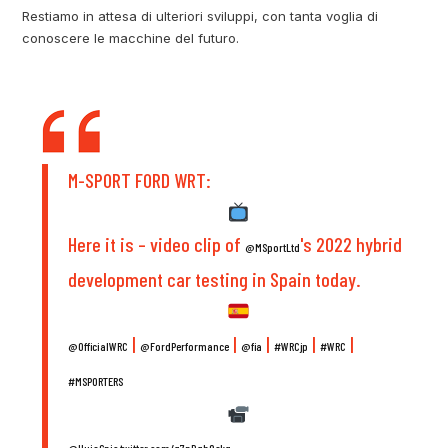
Restiamo in attesa di ulteriori sviluppi, con tanta voglia di
conoscere le macchine del futuro.
M-SPORT FORD WRT:
Here it is – video clip of
's 2022 hybrid
@MSportLtd
development car testing in Spain today.
|
|
|
|
|
@OfficialWRC
@FordPerformance
@fia
#WRCjp
#WRC
#MSPORTERS