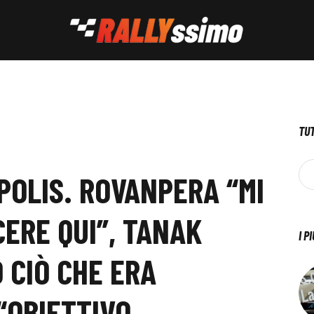
TUT
POLIS. ROVANPERA “MI
CERE QUI”, TANAK
I P
 CIÒ CHE ERA
 “OBIETTIVO