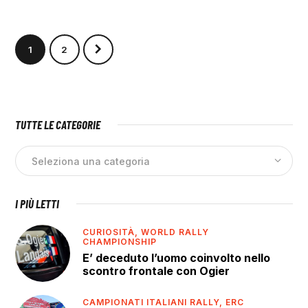
>
1
2
TUTTE LE CATEGORIE
I PIÙ LETTI
CURIOSITÀ,
WORLD RALLY
CHAMPIONSHIP
E’ deceduto l’uomo coinvolto nello
scontro frontale con Ogier
CAMPIONATI ITALIANI RALLY,
ERC