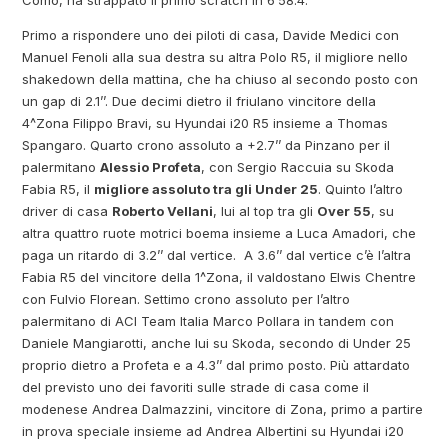
Como, ha strappato il primo scratch in 6’58.4.
Primo a rispondere uno dei piloti di casa, Davide Medici con
Manuel Fenoli alla sua destra su altra Polo R5, il migliore nello
shakedown della mattina, che ha chiuso al secondo posto con
un gap di 2.1’’. Due decimi dietro il friulano vincitore della
4^Zona Filippo Bravi, su Hyundai i20 R5 insieme a Thomas
Spangaro. Quarto crono assoluto a +2.7’’ da Pinzano per il
palermitano
Alessio Profeta
, con Sergio Raccuia su Skoda
Fabia R5, il
migliore assoluto tra gli Under 25
. Quinto l’altro
driver di casa
Roberto Vellani
, lui al top tra gli
Over 55
, su
altra quattro ruote motrici boema insieme a Luca Amadori, che
paga un ritardo di 3.2’’ dal vertice. A 3.6’’ dal vertice c’è l’altra
Fabia R5 del vincitore della 1^Zona, il valdostano Elwis Chentre
con Fulvio Florean. Settimo crono assoluto per l’altro
palermitano di ACI Team Italia Marco Pollara in tandem con
Daniele Mangiarotti, anche lui su Skoda, secondo di Under 25
proprio dietro a Profeta e a 4.3’’ dal primo posto. Più attardato
del previsto uno dei favoriti sulle strade di casa come il
modenese Andrea Dalmazzini, vincitore di Zona, primo a partire
in prova speciale insieme ad Andrea Albertini su Hyundai i20