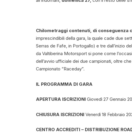
all’indomani,
domenica 27,
con il resto delle sf
Chilometraggi contenuti, di conseguenza c
imprescindibili della gara, la quale cade due set
Serras de Fafe, in Portogallo) e tre dall’inizio d
da Valtiberina Motorsport si pone come l’occasion
dell’avvio ufficiale dei due campionati, oltre che
Campionato “Raceday”.
IL PROGRAMMA DI GARA
APERTURA ISCRIZIONI
Giovedì 27 Gennaio 2
CHIUSURA ISCRIZIONI
Venerdì 18 Febbraio 20
CENTRO ACCREDITI – DISTRIBUZIONE ROAD