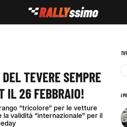
TUT
E DEL TEVERE SEMPRE
T IL 26 FEBBRAIO!
I P
 rango “tricolore” per le vetture
a validità “internazionale” per il
ceday