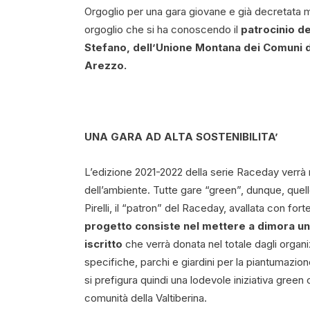
Orgoglio per una gara giovane e già decretata ma
orgoglio che si ha conoscendo il
patrocinio d
Stefano, dell’Unione Montana dei Comuni de
Arezzo.
UNA GARA AD ALTA SOSTENIBILITA’
L’edizione 2021-2022 della serie Raceday verrà ri
dell’ambiente. Tutte gare “green”, dunque, quel
Pirelli, il “patron” del Raceday, avallata con f
progetto consiste nel
mettere a dimora un
iscritto
che verrà donata nel totale dagli organiz
specifiche, parchi e giardini per la piantumazione
si prefigura quindi una lodevole iniziativa green 
comunità della Valtiberina.