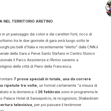
A NEL TERRITORIO ARETINO
 in un paesaggio dai colori e dai caratteri forti, ricco di
otturno tra le due giornate di gara avrà luogo sotto le
rghi più belli d’Italia e recentemente “eletto” dalla CNN il
enerale della Gara a Pieve Santo Stefano in Centro Storico
azionale il Parco Assistenza e l’Arrivo saranno a
tigiosi della città di Piero della Francesca.
ffrontare
7 prove speciali in totale, una da correre
o ripetute tre volte,
un format certamente “a misura di
sabato e la domenica: il
26 febbraio
sono in programma le
rgo Palace Hotel di Sansepolcro, le ricognizioni, Shakedown
ertura televisiva,
per poi passare il testimone