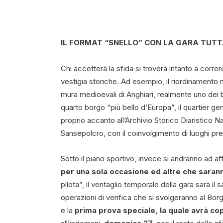
IL FORMAT “SNELLO” CON LA GARA TUTT
Chi accetterà la sfida si troverà intanto a correre
vestigia storiche. Ad esempio, il riordinamento n
mura medioevali di Anghiari, realmente uno dei bo
quarto borgo “più bello d’Europa”, il quartier g
proprio accanto all’Archivio Storico Diaristico N
Sansepolcro, con il coinvolgimento di luoghi pres
Sotto il piano sportivo, invece si andranno ad a
per una sola occasione ed altre che sarann
pilota”, il ventaglio temporale della gara sarà il 
operazioni di verifica che si svolgeranno al Bo
e la
prima prova speciale, la quale avrà cop