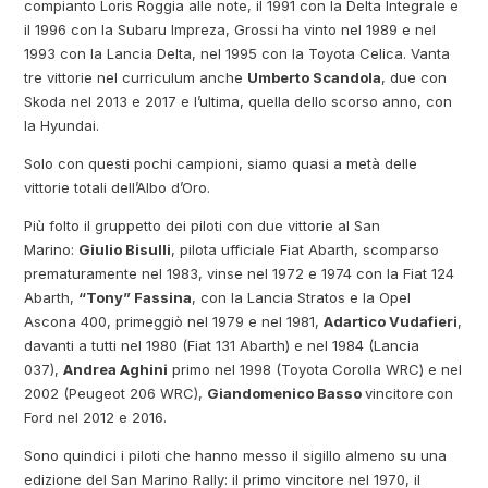
compianto Loris Roggia alle note, il 1991 con la Delta Integrale e
il 1996 con la Subaru Impreza, Grossi ha vinto nel 1989 e nel
1993 con la Lancia Delta, nel 1995 con la Toyota Celica. Vanta
tre vittorie nel curriculum anche
Umberto Scandola
, due con
Skoda nel 2013 e 2017 e l’ultima, quella dello scorso anno, con
la Hyundai.
Solo con questi pochi campioni, siamo quasi a metà delle
vittorie totali dell’Albo d’Oro.
Più folto il gruppetto dei piloti con due vittorie al San
Marino:
Giulio Bisulli
, pilota ufficiale Fiat Abarth, scomparso
prematuramente nel 1983, vinse nel 1972 e 1974 con la Fiat 124
Abarth,
“Tony” Fassina
, con la Lancia Stratos e la Opel
Ascona 400, primeggiò nel 1979 e nel 1981,
Adartico Vudafieri
,
davanti a tutti nel 1980 (Fiat 131 Abarth) e nel 1984 (Lancia
037),
Andrea Aghini
primo nel 1998 (Toyota Corolla WRC) e nel
2002 (Peugeot 206 WRC),
Giandomenico Basso
vincitore
con
Ford nel 2012 e 2016.
Sono quindici i piloti che hanno messo il sigillo almeno su una
edizione del San Marino Rally: il primo vincitore nel 1970, il