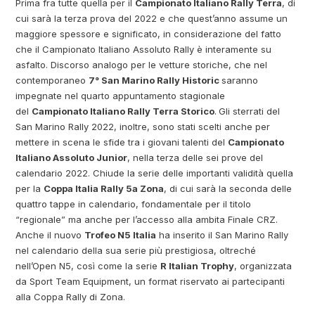
Prima fra tutte quella per il
Campionato Italiano Rally Terra
, di
cui sarà la terza prova del 2022 e che quest’anno assume un
maggiore spessore e significato, in considerazione del fatto
che il Campionato Italiano Assoluto Rally è interamente su
asfalto. Discorso analogo per le vetture storiche, che nel
contemporaneo
7° San Marino Rally Historic
saranno
impegnate nel quarto appuntamento stagionale
del
Campionato Italiano Rally Terra Storico
.
Gli sterrati del
San Marino Rally 2022, inoltre, sono stati scelti anche per
mettere in scena le sfide tra i giovani talenti del
Campionato
Italiano Assoluto Junior
, nella terza delle sei prove del
calendario 2022. Chiude la serie delle importanti validità quella
per la
Coppa Italia Rally 5a Zona
, di cui sarà la seconda delle
quattro tappe in calendario, fondamentale per il titolo
“regionale” ma anche per l’accesso alla ambita Finale CRZ.
Anche il nuovo
Trofeo N5 Italia
ha inserito il San Marino Rally
nel calendario della sua serie più prestigiosa, oltreché
nell’Open N5, così come la serie
R Italian Trophy
, organizzata
da Sport Team Equipment, un format riservato ai partecipanti
alla Coppa Rally di Zona.