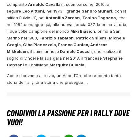
compianto
Arnaldo Cavallari
, scomparso nel 2016, a
seguire
Leo Pittoni
, nel 1973 il grande
Sandro Munari
, con la
mitica Fulvia HF, poi
Antonillo Zordan
,
Tonino Tognana
, che
nel 1982 consegnò qui, alla nuova Lancia 037, la prima vittoria,
il due volte campione del mondo
Miki Biasion
, primo a San
Marino nel 1983,
Fabrizio Tabaton
,
Patrick Snijers
,
Michele
Gregis
,
Gibo Pianezzola
,
Franco Cunico
,
Andreas
Mikkelsen
, il sammarinese
Daniele Ceccoli,
che realizza il
sogno di vincere la sua gara nel 2018, il francese
Stephane
Consani
e il
boliviano
Marquito Bulacia
.
Come dicevamo all’inizio, un Albo d’Oro che racconta tanta
storia dei rally. Una storia che prosegue …