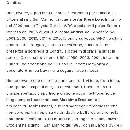
Quattro.
Due, invece, a pari merito, sono i recordman per numero di
vittorie al rally San Marino, cinque a testa:
Piero Longhi,
primo
nel 2000 con la Toyota Corolla WRC e poi con il poker Subaru
Impreza dal 2005 al 2008, e
Paolo Andreucci
, vincitore nel
2001, 2009, 2010, 2014 e 2015, la prima su Focus WRC, le ultime
quattro tutte Peugeot, e unico quest’anno, a meno di una
presenza a sorpresa di Longhi, a poter migliorare la striscia
record. Con quattro vittorie (1994, 1999, 2003, 2004, tutte con
Subaru, ad eccezione del ’99 con la Escort Cosworth) è il
cesenate
Andrea Navarra
a seguire i due in testa.
Non potevano che essere a pari numero di vittorie, tre a testa,
due grandi campioni che, da queste parti, hanno dato un
grande spettacolo sportivo e diviso le accanite tifoserie, per
lungo tempo: il sammarinese
Massimo Ercolani
e il
riminese
“Pucci” Grossi
, due indimenticabili fuoriclasse che
non sono più tra noi, uniti da un destino beffardo anche nella
data della scomparsa, un bruttissimo 20 agosto di anni diversi.
Ercolani ha siglato il San Marino del 1985, con la Lancia 037 e il