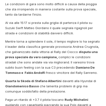
Le condizioni di gara sono molto difficili a causa della pioggia
che sta irrompendo in maniera costante sulla prova speciale,
tanto da tardarne l’inizio.
Al via alle 15:17 si presta sulla griglia di partenza il pilota su
Suzuki Swift Matteo Giordano il quale segnala rigagnoli per
strada e condizioni di stabilità davvero difficili.
Mentre torna a splendere il sole, il tempo migliore lo ha segnato
il leader della classifica generale provvisoria Andrea Crugnola,
che galvanizzato dalla vittoria al Rally del Ciocco
disputa una
prova speciale da vero campione,
complici le condizioni
stradali che sono andate via via migliorand. Il varesino trova
subito buon feeling con la sua C3 precedendo
Damiano De
Tommaso e Fabio Andolfi
fresco vincitore del Rally Sanremo.
Quarta la Skoda di Stefano Albertini
davanti alla Hyundai di
Giandomenico Basso
che lamenta problemi di grip ma
comunque soddisfatto della prestazione.
Paga un ritardo di +3.7 il pilota toscano
Rudy Michelini
guidando con caparbietà piazzando la sua Polo davanti a