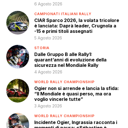
6 Agosto 2026
CAMPIONATI ITALIANI RALLY
CIAR Sparco 2026, la volata tricolore
è lanciata: Daprà leader, Crugnola a
-15 e primi titoli assegnati
5 Agosto 2026
STORIA
Dalle Gruppo B alle Rally1:
quarant’anni di evoluzione della
sicurezza nel Mondiale Rally
4 Agosto 2026
WORLD RALLY CHAMPIONSHIP
Ogier non si arrende e lancia la sfida:
“Il Mondiale è quasi perso, ma ora
voglio vincerle tutte”
3 Agosto 2026
WORLD RALLY CHAMPIONSHIP
Incidente Ogier, Ingrassia racconta i
momenti di paura: «Sébastien è