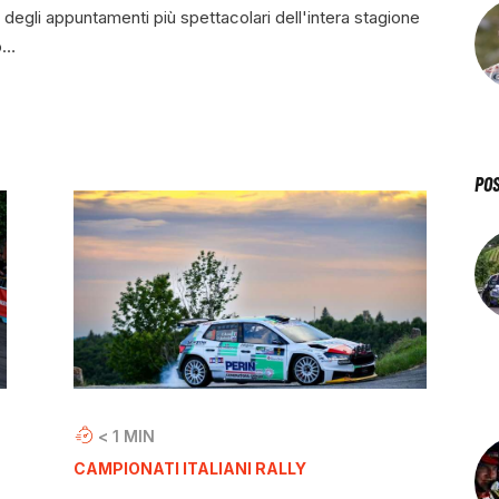
degli appuntamenti più spettacolari dell'intera stagione
o…
PO
< 1
MIN
CAMPIONATI ITALIANI RALLY