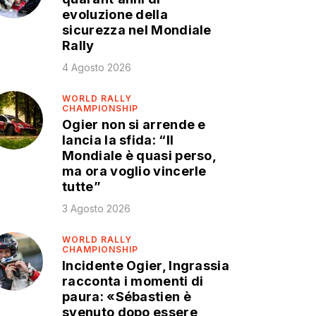
evoluzione della
sicurezza nel Mondiale
Rally
4 Agosto 2026
WORLD RALLY
CHAMPIONSHIP
Ogier non si arrende e
lancia la sfida: “Il
Mondiale è quasi perso,
ma ora voglio vincerle
tutte”
3 Agosto 2026
WORLD RALLY
CHAMPIONSHIP
Incidente Ogier, Ingrassia
racconta i momenti di
paura: «Sébastien è
svenuto dopo essere