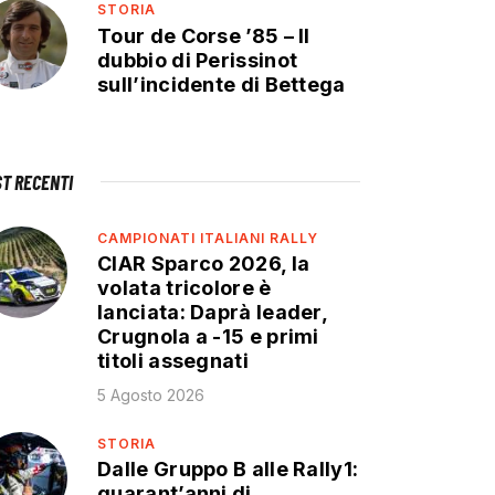
STORIA
Tour de Corse ’85 – Il
dubbio di Perissinot
sull’incidente di Bettega
ST RECENTI
CAMPIONATI ITALIANI RALLY
CIAR Sparco 2026, la
volata tricolore è
lanciata: Daprà leader,
Crugnola a -15 e primi
titoli assegnati
5 Agosto 2026
STORIA
Dalle Gruppo B alle Rally1:
quarant’anni di