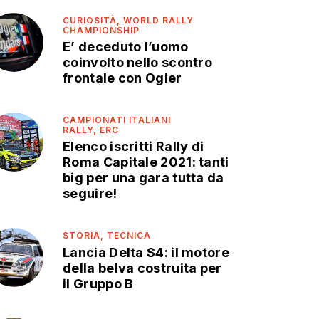
CURIOSITÀ,
WORLD RALLY
CHAMPIONSHIP
E’ deceduto l’uomo
coinvolto nello scontro
frontale con Ogier
CAMPIONATI ITALIANI
RALLY,
ERC
Elenco iscritti Rally di
Roma Capitale 2021: tanti
big per una gara tutta da
seguire!
STORIA,
TECNICA
Lancia Delta S4: il motore
della belva costruita per
il Gruppo B