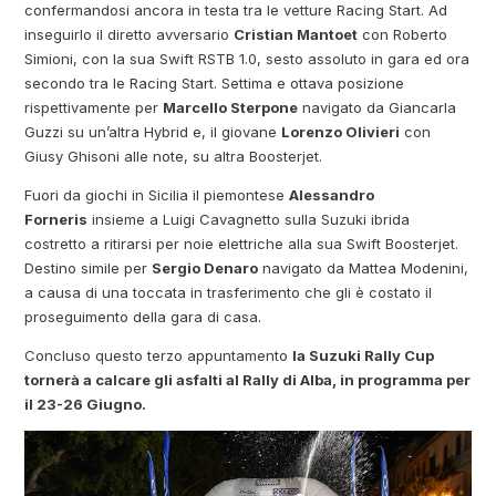
confermandosi ancora in testa tra le vetture Racing Start. Ad
inseguirlo il diretto avversario
Cristian Mantoet
con Roberto
Simioni, con la sua Swift RSTB 1.0, sesto assoluto in gara ed ora
secondo tra le Racing Start. Settima e ottava posizione
rispettivamente per
Marcello Sterpone
navigato da Giancarla
Guzzi su un’altra Hybrid e, il giovane
Lorenzo Olivieri
con
Giusy Ghisoni alle note, su altra Boosterjet.
Fuori da giochi in Sicilia il piemontese
Alessandro
Forneris
insieme a Luigi Cavagnetto sulla Suzuki ibrida
costretto a ritirarsi per noie elettriche alla sua Swift Boosterjet.
Destino simile per
Sergio Denaro
navigato da Mattea Modenini,
a causa di una toccata in trasferimento che gli è costato il
proseguimento della gara di casa.
Concluso questo terzo appuntamento
la Suzuki Rally Cup
tornerà a calcare gli asfalti al Rally di Alba, in programma per
il 23-26 Giugno.