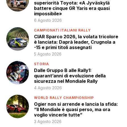
superiorità Toyota: «A Jyväskylä
battere cinque GR Yaris era quasi
impossibile»
6 Agosto 2026
CAMPIONATI ITALIANI RALLY
CIAR Sparco 2026, la volata tricolore
è lanciata: Daprà leader, Crugnola a
-15 e primi titoli assegnati
5 Agosto 2026
STORIA
Dalle Gruppo B alle Rally1:
quarant’anni di evoluzione della
sicurezza nel Mondiale Rally
4 Agosto 2026
WORLD RALLY CHAMPIONSHIP
Ogier non si arrende e lancia la sfida:
“Il Mondiale è quasi perso, ma ora
voglio vincerle tutte”
3 Agosto 2026