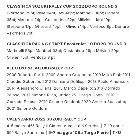
CLASSIFICA SUZUKI RALLY CUP 2022 DOPO ROUND 3:
Giordano 79pt; Pellè 64pt; Iani 46pt; Martinelli 38pt; Fichera
35pt; Mantoet 24pt; Costantino 22pt; Milivinti – Iani 19pt;
Sterpone 17pt; Gherardi 15pt; – Olivieri 14pt; Ventoso 8pt; Denaro
– Forneris 7pt.
CLASSIFICA RACING START BoosterJet 1.0 DOPO ROUND 3:
Martinelli 53pt; Mantoet 33pt; Costantino 26pt; Milivinti 20pt;
Olivieri 15pt; Ventoso 8 pt.
ALBO D’ORO SUZUKI RALLY CUP
2008 Roberto Sordi; 2009 Andrea Crugnola; 2010 Milko Pini; 2011
Claudio Gubertini; 2012 Damiano Defilippi; 2013 Paolo Amorisco;
2014 Alessandro Uliana; 2015 Marco Capello; 2016 Corrado
Peloso; 2017 Simone Rivia, Under 25 Giorgio Cogni; 2018
Corrado Peloso; 2019 Simone Goldoni; 2020 Andrea Scalzotto;
2021 Simone Goldoni
CALENDARIO 2022 SUZUKI RALLY CUP
4-5 marzo 45° Rally Il Ciocco e Valle del Serchio | 7-10 aprile
69° Rallye Sanremo |
5-7 maggio 106a Targa Florio
| 11-13