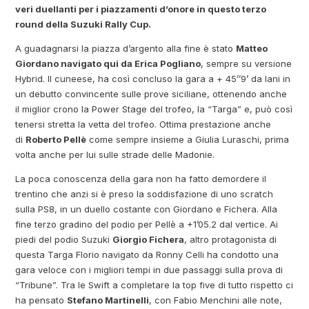
veri duellanti per i piazzamenti d’onore in questo terzo
round della Suzuki Rally Cup.
A guadagnarsi la piazza d’argento alla fine è stato
Matteo
Giordano navigato qui da Erica Pogliano
, sempre su versione
Hybrid. Il cuneese, ha così concluso la gara a + 45’’9’ da Iani in
un debutto convincente sulle prove siciliane, ottenendo anche
il miglior crono la Power Stage del trofeo, la “Targa” e, può così
tenersi stretta la vetta del trofeo. Ottima prestazione anche
di
Roberto Pellè
come sempre insieme a Giulia Luraschi, prima
volta anche per lui sulle strade delle Madonie.
La poca conoscenza della gara non ha fatto demordere il
trentino che anzi si è preso la soddisfazione di uno scratch
sulla PS8, in un duello costante con Giordano e Fichera. Alla
fine terzo gradino del podio per Pellè a +1’05.2 dal vertice. Ai
piedi del podio Suzuki
Giorgio Fichera
, altro protagonista di
questa Targa Florio navigato da Ronny Celli ha condotto una
gara veloce con i migliori tempi in due passaggi sulla prova di
“Tribune”. Tra le Swift a completare la top five di tutto rispetto ci
ha pensato
Stefano Martinelli
, con Fabio Menchini alle note,