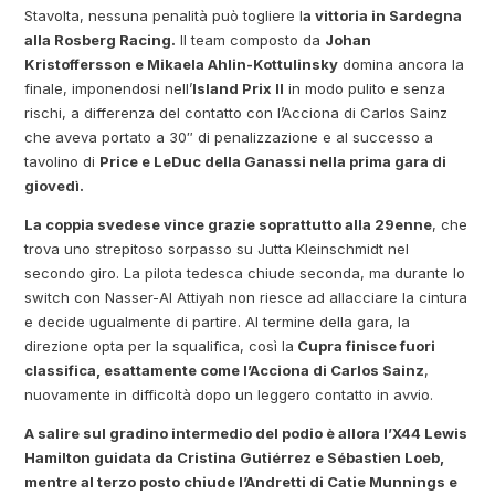
Stavolta, nessuna penalità può togliere l
a vittoria in Sardegna
alla Rosberg Racing.
Il team composto da
Johan
Kristoffersson e Mikaela Ahlin-Kottulinsky
domina ancora la
finale, imponendosi nell’
Island Prix II
in modo pulito e senza
rischi, a differenza del contatto con l’Acciona di Carlos Sainz
che aveva portato a 30″ di penalizzazione e al successo a
tavolino di
Price e LeDuc della Ganassi nella prima gara di
giovedì.
La coppia svedese vince grazie soprattutto alla 29enne
, che
trova uno strepitoso sorpasso su Jutta Kleinschmidt nel
secondo giro. La pilota tedesca chiude seconda, ma durante lo
switch con Nasser-Al Attiyah non riesce ad allacciare la cintura
e decide ugualmente di partire. Al termine della gara, la
direzione opta per la squalifica, così la
Cupra finisce fuori
classifica, esattamente come l’Acciona di Carlos Sainz
,
nuovamente in difficoltà dopo un leggero contatto in avvio.
A salire sul gradino intermedio del podio è allora l’X44 Lewis
Hamilton guidata da Cristina Gutiérrez e Sébastien Loeb,
mentre al terzo posto chiude l’Andretti di Catie Munnings e