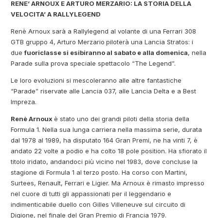
RENE’ ARNOUX E ARTURO MERZARIO: LA STORIA DELLA
VELOCITA’ A RALLYLEGEND
Renè Arnoux sarà a Rallylegend al volante di una Ferrari 308
GTB gruppo 4,
Arturo Merzario
piloterà una Lancia Stratos: i
due
fuoriclasse si esibiranno al sabato e alla domenica
, nella
Parade sulla prova speciale spettacolo “The Legend”.
Le loro evoluzioni si mescoleranno alle altre fantastiche
“Parade” riservate alle Lancia 037, alle Lancia Delta e a Best
Impreza.
Renè Arnoux
è stato uno dei grandi piloti della storia della
Formula 1. Nella sua lunga carriera nella massima serie, durata
dal 1978 al 1989, ha disputato 164 Gran Premi, ne ha vinti 7, è
andato 22 volte a podio e ha colto 18 pole position. Ha sfiorato il
titolo iridato, andandoci più vicino nel 1983, dove concluse la
stagione di Formula 1 al terzo posto. Ha corso con Martini,
Surtees, Renault, Ferrari e Ligier. Ma Arnoux è rimasto impresso
nel cuore di tutti gli appassionati per il leggendario e
indimenticabile duello con Gilles Villeneuve sul circuito di
Digione, nel finale del Gran Premio di Francia 1979.