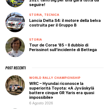
seguire!
STORIA,
TECNICA
Lancia Delta S4: il motore della belva
costruita per il Gruppo B
STORIA
Tour de Corse ’85 – Il dubbio di
Perissinot sull’incidente di Bettega
POST RECENTI
WORLD RALLY CHAMPIONSHIP
WRC – Hyundai riconosce la
superiorità Toyota: «A Jyväskylä
battere cinque GR Yaris era quasi
impossibile»
6 Agosto 2026