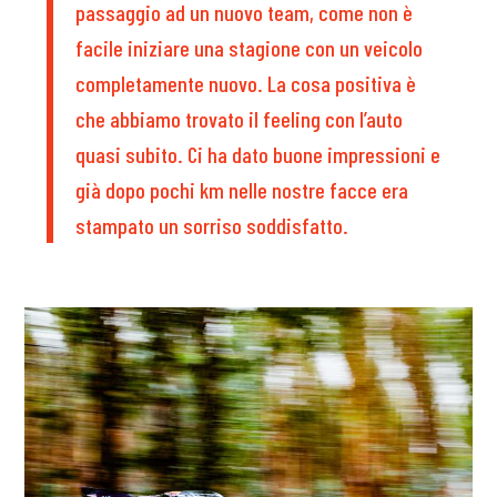
passaggio ad un nuovo team, come non è
facile iniziare una stagione con un veicolo
completamente nuovo. La cosa positiva è
che abbiamo trovato il feeling con l’auto
quasi subito. Ci ha dato buone impressioni e
già dopo pochi km nelle nostre facce era
stampato un sorriso soddisfatto.