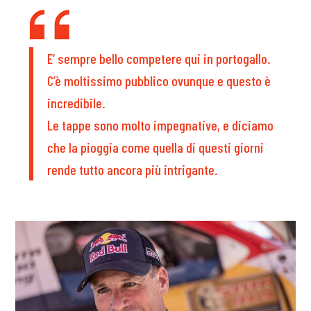
E’ sempre bello competere qui in portogallo.
C’è moltissimo pubblico ovunque e questo è
incredibile.
Le tappe sono molto impegnative, e diciamo
che la pioggia come quella di questi giorni
rende tutto ancora più intrigante.