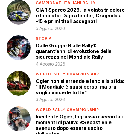
CAMPIONATI ITALIANI RALLY
CIAR Sparco 2026, la volata tricolore
è lanciata: Daprà leader, Crugnola a
-15 e primi titoli assegnati
5 Agosto 2026
STORIA
Dalle Gruppo B alle Rally1:
quarant’anni di evoluzione della
sicurezza nel Mondiale Rally
4 Agosto 2026
WORLD RALLY CHAMPIONSHIP
Ogier non si arrende e lancia la sfida:
“Il Mondiale è quasi perso, ma ora
voglio vincerle tutte”
3 Agosto 2026
WORLD RALLY CHAMPIONSHIP
Incidente Ogier, Ingrassia racconta i
momenti di paura: «Sébastien è
svenuto dopo essere uscito
dall’auto»