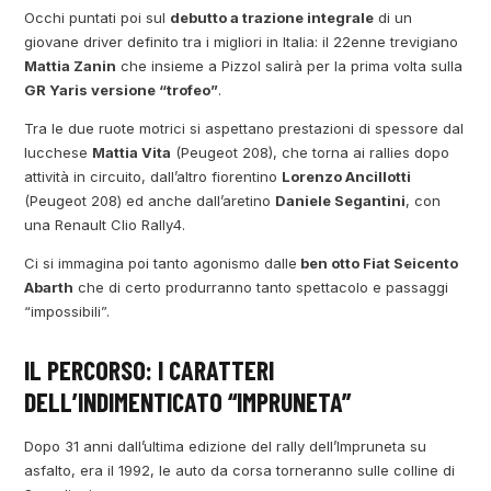
Occhi puntati poi sul
debutto a trazione integrale
di un
giovane driver definito tra i migliori in Italia: il 22enne trevigiano
Mattia Zanin
che insieme a Pizzol salirà per la prima volta sulla
GR Yaris versione “trofeo”
.
Tra le due ruote motrici si aspettano prestazioni di spessore dal
lucchese
Mattia Vita
(Peugeot 208), che torna ai rallies dopo
attività in circuito, dall’altro fiorentino
Lorenzo Ancillotti
(Peugeot 208) ed anche dall’aretino
Daniele Segantini
, con
una Renault Clio Rally4.
Ci si immagina poi tanto agonismo dalle
ben otto Fiat Seicento
Abarth
che di certo produrranno tanto spettacolo e passaggi
“impossibili”.
IL PERCORSO: I CARATTERI
DELL’INDIMENTICATO “IMPRUNETA”
Dopo 31 anni dall’ultima edizione del rally dell’Impruneta su
asfalto, era il 1992, le auto da corsa torneranno sulle colline di