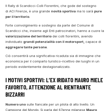
Il Rally di Scandicci-Colli Fiorentini, che gode del sostegno
di ACI Firenze, è una grande
novità sportiva
ma lo sarà
pure
per il territorio
.
Forte coinvolgimento e sostegno da parte del Comune di
Scandicci che, insieme agli Enti patrocinatori, hanno a cuore la
valorizzazione del territorio
dei colli fiorentini, avendo
individuato
grandi potenzialità con il motorsport,
capace di
aggregare tante persone
.
Ciò consentirà una significativa ricaduta sia di immagine che
economica per il comparto turistico-ricettivo dei luoghi in un
periodo evidentemente destagionalizzato.
I MOTIVI SPORTIVI: L’EX IRIDATO MAURO MIELE
FAVORITO, ATTENZIONE AL RIENTRANTE
BIZZARRI
Numero uno
sulle fiancate per un pilota di alto livello. Un
Campione del Mondo. Si parla del 67enne milanese
Mauro