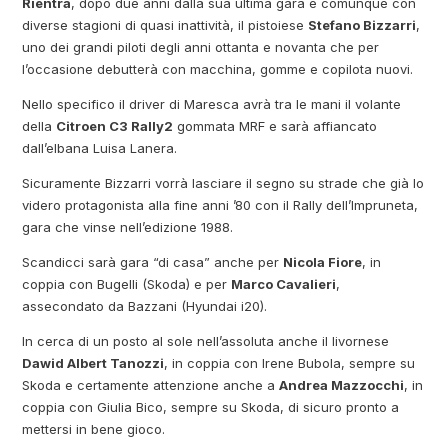
Rientra
, dopo due anni dalla sua ultima gara e comunque con
diverse stagioni di quasi inattività, il pistoiese
Stefano Bizzarri
,
uno dei grandi piloti degli anni ottanta e novanta che per
l’occasione debutterà con macchina, gomme e copilota nuovi.
Nello specifico il driver di Maresca avrà tra le mani il volante
della
Citroen C3 Rally2
gommata MRF e sarà affiancato
dall’elbana Luisa Lanera.
Sicuramente Bizzarri vorrà lasciare il segno su strade che già lo
videro protagonista alla fine anni ’80 con il Rally dell’Impruneta,
gara che vinse nell’edizione 1988.
Scandicci sarà gara “di casa” anche per
Nicola Fiore
, in
coppia con Bugelli (Skoda) e per
Marco Cavalieri
,
assecondato da Bazzani (Hyundai i20).
In cerca di un posto al sole nell’assoluta anche il livornese
Dawid Albert Tanozzi
, in coppia con Irene Bubola, sempre su
Skoda e certamente attenzione anche a
Andrea Mazzocchi
, in
coppia con Giulia Bico, sempre su Skoda, di sicuro pronto a
mettersi in bene gioco.