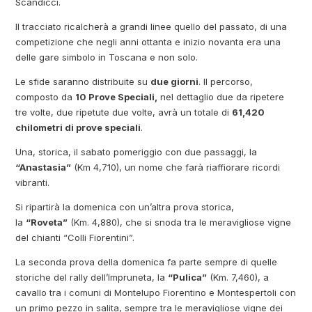
Scandicci.
Il tracciato ricalcherà a grandi linee quello del passato, di una
competizione che negli anni ottanta e inizio novanta era una
delle gare simbolo in Toscana e non solo.
Le sfide saranno distribuite su
due giorni
. Il percorso,
composto da
10 Prove Speciali,
nel dettaglio due da ripetere
tre volte, due ripetute due volte, avrà un totale di
61,420
chilometri di prove speciali
.
Una, storica, il sabato pomeriggio con due passaggi, la
“Anastasia”
(Km 4,710), un nome che farà riaffiorare ricordi
vibranti.
Si ripartirà la domenica con un’altra prova storica,
la
“Roveta”
(Km. 4,880), che si snoda tra le meravigliose vigne
del chianti “Colli Fiorentini”.
La seconda prova della domenica fa parte sempre di quelle
storiche del rally dell’Impruneta, la
“Pulica”
(Km. 7,460), a
cavallo tra i comuni di Montelupo Fiorentino e Montespertoli con
un primo pezzo in salita, sempre tra le meravigliose vigne dei