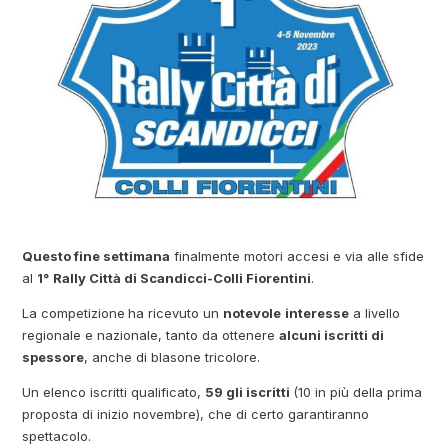
Questo fine settimana
finalmente motori accesi e via alle sfide
al
1°
Rally Città di Scandicci-Colli Fiorentini
.
La competizione
ha ricevuto un
notevole
interesse
a livello
regionale e nazionale, tanto da ottenere
alcuni iscritti di
spessore
, anche di blasone tricolore.
Un elenco iscritti qualificato,
59 gli iscritti
(10 in più della prima
proposta di inizio novembre), che di certo garantiranno
spettacolo.