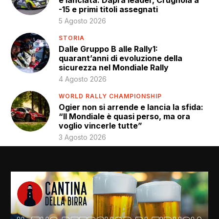
è lanciata: Daprà leader, Crugnola a
-15 e primi titoli assegnati
5 Agosto 2026
STORIA
Dalle Gruppo B alle Rally1:
quarant’anni di evoluzione della
sicurezza nel Mondiale Rally
4 Agosto 2026
WORLD RALLY CHAMPIONSHIP
Ogier non si arrende e lancia la sfida:
“Il Mondiale è quasi perso, ma ora
voglio vincerle tutte”
3 Agosto 2026