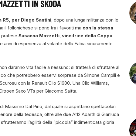
 MAZZETTI IN SKODA
 R5, per Diego Santini
, dopo una lunga militanza con le
 il follonichese si pone tra i favoriti ma
con la stessa
la pratese
Susanna Mazzetti
,
vincitrice della Coppa
tre anni di esperienza al volante della Fabia sicuramente
 non daranno vita facile a nessuno: si tratterà di sfruttare al
ed ecco che potrebbero esservi sorprese da Simone Campili e
curosu con la Renault Clio S1600. Una Clio Williams,
 Citroen Saxo VTs per Giacomo Saitta.
 di Massimo Dal Pino, dal quale si aspettano spettacolari
eriore della tedesca, oltre alle due A112 Abarth di Gianluca
rutteranno l’agilità della “piccola” indimenticata gloria