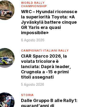
WORLD RALLY
CHAMPIONSHIP
WRC – Hyundai riconosce
la superiorità Toyota: «A
Jyväskylä battere cinque
GR Yaris era quasi
impossibile»
6 Agosto 2026
CAMPIONATI ITALIANI RALLY
CIAR Sparco 2026, la
volata tricolore è
lanciata: Daprà leader,
Crugnola a -15 e primi
titoli assegnati
5 Agosto 2026
STORIA
Dalle Gruppo B alle Rally1:
quarant’anni di