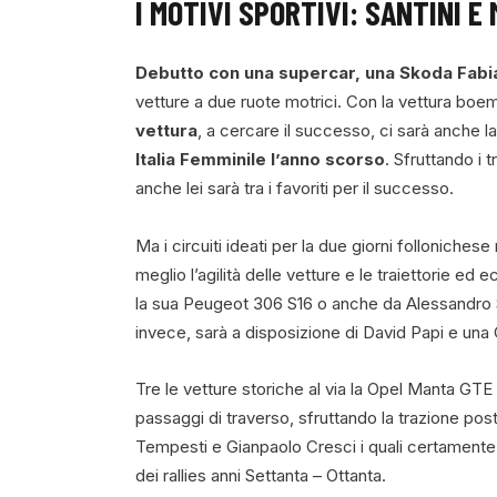
I MOTIVI SPORTIVI: SANTINI E
Debutto con una supercar, una Skoda Fabia
vetture a due ruote motrici. Con la vettura boema
vettura
, a cercare il successo, ci sarà anche 
Italia Femminile l’anno scorso
. Sfruttando i 
anche lei sarà tra i favoriti per il successo.
Ma i circuiti ideati per la due giorni follonichese
meglio l’agilità delle vetture e le traiettorie 
la sua Peugeot 306 S16 o anche da Alessandro S
invece, sarà a disposizione di David Papi e una
Tre le vetture storiche al via la Opel Manta GTE
passaggi di traverso, sfruttando la trazione post
Tempesti e Gianpaolo Cresci i quali certamente sf
dei rallies anni Settanta – Ottanta.