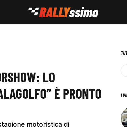
TUT
ORSHOW: LO
ALAGOLFO” È PRONTO
I P
tagione motoristica di