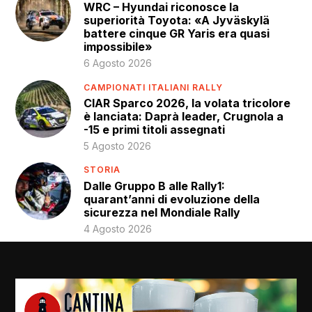
WRC – Hyundai riconosce la
superiorità Toyota: «A Jyväskylä
battere cinque GR Yaris era quasi
impossibile»
6 Agosto 2026
CAMPIONATI ITALIANI RALLY
CIAR Sparco 2026, la volata tricolore
è lanciata: Daprà leader, Crugnola a
-15 e primi titoli assegnati
5 Agosto 2026
STORIA
Dalle Gruppo B alle Rally1:
quarant’anni di evoluzione della
sicurezza nel Mondiale Rally
4 Agosto 2026