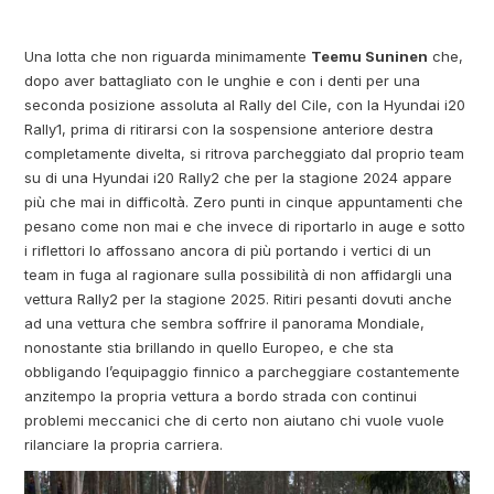
Una lotta che non riguarda minimamente
Teemu Suninen
che,
dopo aver battagliato con le unghie e con i denti per una
seconda posizione assoluta al Rally del Cile, con la Hyundai i20
Rally1, prima di ritirarsi con la sospensione anteriore destra
completamente divelta, si ritrova parcheggiato dal proprio team
su di una Hyundai i20 Rally2 che per la stagione 2024 appare
più che mai in difficoltà. Zero punti in cinque appuntamenti che
pesano come non mai e che invece di riportarlo in auge e sotto
i riflettori lo affossano ancora di più portando i vertici di un
team in fuga al ragionare sulla possibilità di non affidargli una
vettura Rally2 per la stagione 2025. Ritiri pesanti dovuti anche
ad una vettura che sembra soffrire il panorama Mondiale,
nonostante stia brillando in quello Europeo, e che sta
obbligando l’equipaggio finnico a parcheggiare costantemente
anzitempo la propria vettura a bordo strada con continui
problemi meccanici che di certo non aiutano chi vuole vuole
rilanciare la propria carriera.