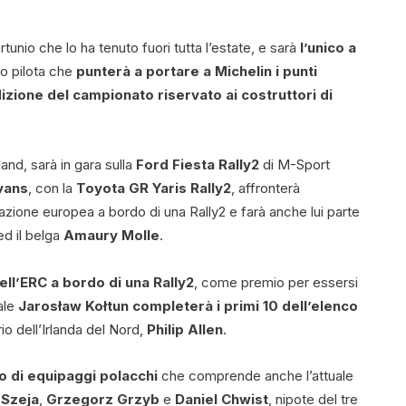
ortunio che lo ha tenuto fuori tutta l’estate, e sarà
l’unico a
ro pilota che
punterà a portare a Michelin i punti
dizione del campionato riservato ai costruttori di
and, sarà in gara sulla
Ford Fiesta Rally2
di M-Sport
vans
, con la
Toyota GR Yaris Rally2
, affronterà
ione europea a bordo di una Rally2 e farà anche lui parte
d il belga
Amaury Molle
.
ell’ERC a bordo di una Rally2
, come premio per essersi
ale
Jarosław Kołtun completerà i primi 10 dell’elenco
io dell’Irlanda del Nord,
Philip Allen
.
o di equipaggi polacchi
che comprende anche l’attuale
 Szeja
,
Grzegorz Grzyb
e
Daniel Chwist
, nipote del tre