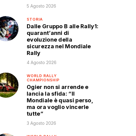
5 Agosto 2026
STORIA
Dalle Gruppo B alle Rally1:
quarant’anni di
evoluzione della
sicurezza nel Mondiale
Rally
4 Agosto 2026
WORLD RALLY
CHAMPIONSHIP
Ogier non si arrende e
lancia la sfida: “Il
Mondiale è quasi perso,
ma ora voglio vincerle
tutte”
3 Agosto 2026