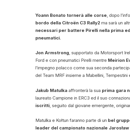
Yoann Bonato tornerà alle corse
, dopo l’inf
bordo della Citroën C3 Rally2
ma sarà un alt
necessari per battere Pirelli nella prima e
pneumatici
.
Jon Armstrong
, supportato da Motorsport Irel
Ford e con pneumatici Pirelli mentre
Meirion E
l’impegno polacco come sua seconda partecipaz
del Team MRF insieme a Mabellini, Tempestini e
Jakub Matulka
affronterà la sua
prima gara n
laureato Campione in ERC3 ed il suo connazion
iscritti
, seguito dal giovane emergente, originar
Matulka e Kołtun faranno parte di un
bel grupp
leader del campionato nazionale Jarosław