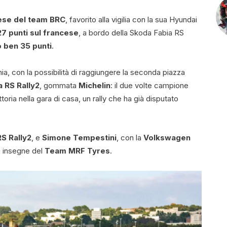
se del team BRC
, favorito alla vigilia con la sua Hyundai
27 punti sul francese
, a bordo della Skoda Fabia RS
o ben 35 punti
.
lonia, con la possibilità di raggiungere la seconda piazza
 RS Rally2
, gommata
Michelin
: il due volte campione
ria nella gara di casa, un rally che ha già disputato
S Rally2
, e
Simone Tempestini
, con la
Volkswagen
e insegne del
Team MRF Tyres
.