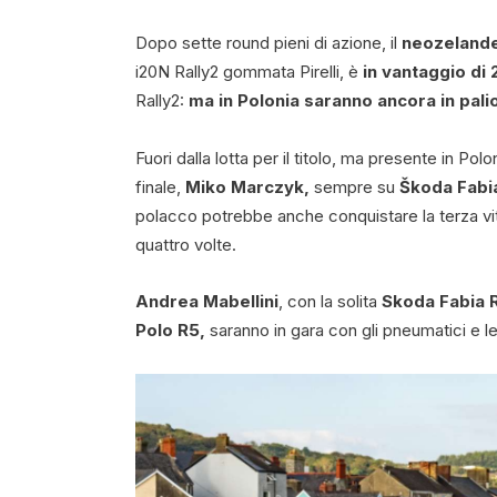
Dopo sette round pieni di azione, il
neozelande
i20N Rally2 gommata Pirelli, è
in vantaggio di 
Rally2:
ma in Polonia saranno ancora in pali
Fuori dalla lotta per il titolo, ma presente in Po
finale,
Miko Marczyk,
sempre su
Škoda Fabia
polacco potrebbe anche conquistare la terza vitto
quattro volte.
Andrea Mabellini
, con la solita
Skoda Fabia R
Polo R5,
saranno in gara con gli pneumatici e l