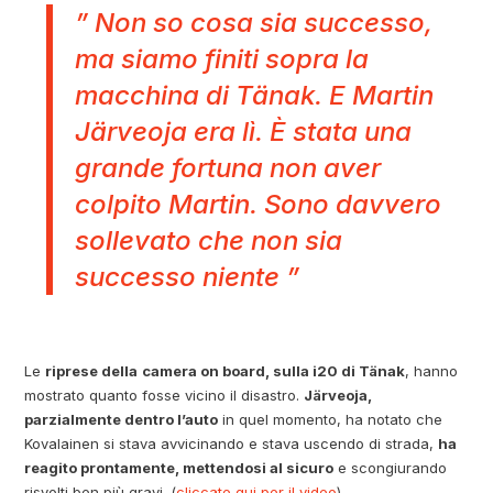
” Non so cosa sia successo,
ma siamo finiti sopra la
macchina di Tänak. E Martin
Järveoja era lì. È stata una
grande fortuna non aver
colpito Martin. Sono davvero
sollevato che non sia
successo niente ”
Le
riprese della
camera on board, sulla i20 di Tänak
, hanno
mostrato quanto fosse vicino il disastro.
Järveoja,
parzialmente dentro l’auto
in quel momento, ha notato che
Kovalainen si stava avvicinando e stava uscendo di strada,
ha
reagito prontamente, mettendosi al sicuro
e scongiurando
risvolti ben più gravi. (
cliccate qui per il video
)