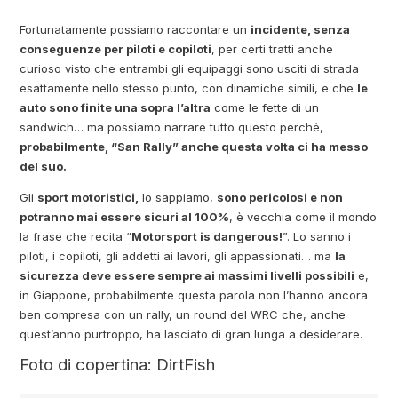
Fortunatamente possiamo raccontare un
incidente, senza
conseguenze per piloti e copiloti
, per certi tratti anche
curioso visto che entrambi gli equipaggi sono usciti di strada
esattamente nello stesso punto, con dinamiche simili, e che
le
auto sono finite una sopra l’altra
come le fette di un
sandwich… ma possiamo narrare tutto questo perché,
probabilmente, “San Rally” anche questa volta ci ha messo
del suo.
Gli
sport motoristici,
lo sappiamo,
sono pericolosi e non
potranno mai essere sicuri al 100%
, è vecchia come il mondo
la frase che recita “
Motorsport is dangerous!
”. Lo sanno i
piloti, i copiloti, gli addetti ai lavori, gli appassionati… ma
la
sicurezza deve essere sempre ai massimi livelli possibili
e,
in Giappone, probabilmente questa parola non l’hanno ancora
ben compresa con un rally, un round del WRC che, anche
quest’anno purtroppo, ha lasciato di gran lunga a desiderare.
Foto di copertina: DirtFish