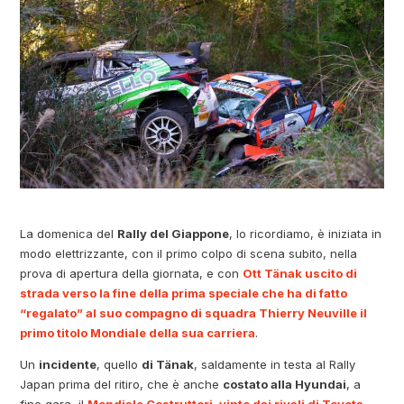
La domenica del
Rally del Giappone
, lo ricordiamo, è iniziata in
modo elettrizzante, con il primo colpo di scena subito, nella
prova di apertura della giornata, e con
Ott Tänak uscito di
strada verso la fine della prima speciale che ha di fatto
“regalato” al suo compagno di squadra Thierry Neuville il
primo titolo Mondiale della sua carriera
.
Un
incidente
, quello
di Tänak
, saldamente in testa al Rally
Japan prima del ritiro, che è anche
costato alla Hyundai
, a
fine gara, il
Mondiale Costruttori, vinto dai rivali di Toyota,