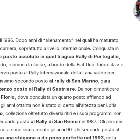
l 1986. Dopo anni di “allenamento” nei quali ha maturato
arriera, soprattutto a livello internazionale. Conquista in
posto assoluto in quel tragico Rally di Portogallo,
o, e primo di classe, a bordo della Fiat Uno Turbo classe
terzo posto al Rally Internazionale della Lana valido per
ndissimo secondo posto
al rally di San Marino
, gara
terzo posto al Rally di Sestriere
. Da non dimenticare
Florio,
dove conquista un quarto posto affianco ad
egli anni ottanta non è stato di certo all’altezza per Loris
io
, colleziona oltretutto diversi ritiri e i suoi programmi non
 secondo posto
al Rally di San Remo
nel 1987. Gli anni nei
carriera sono sicuramente gli anni 90. Un secondo posto al
so una stagione a dir poco perfetta nel 1993
, nella