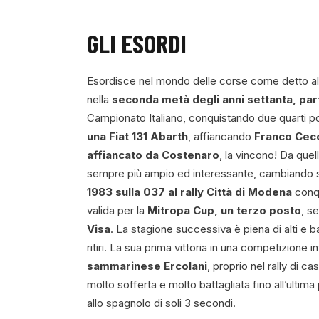
GLI ESORDI
Esordisce nel mondo delle corse come detto all’e
nella
seconda metà degli anni settanta, pa
Campionato Italiano, conquistando due quarti p
una Fiat 131 Abarth
, affiancando
Franco Cec
affiancato da Costenaro
, la vincono! Da quel
sempre più ampio ed interessante, cambiando sp
1983 sulla 037 al rally Città di Modena
conqu
valida per la
Mitropa Cup, un terzo posto
, s
Visa
. La stagione successiva è piena di alti e b
ritiri. La sua prima vittoria in una competizione
sammarinese Ercolani
, proprio nel rally di c
molto sofferta e molto battagliata fino all’ultim
allo spagnolo di soli 3 secondi.