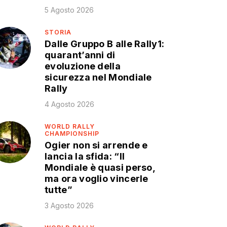
5 Agosto 2026
STORIA
Dalle Gruppo B alle Rally1:
quarant’anni di
evoluzione della
sicurezza nel Mondiale
Rally
4 Agosto 2026
WORLD RALLY
CHAMPIONSHIP
Ogier non si arrende e
lancia la sfida: “Il
Mondiale è quasi perso,
ma ora voglio vincerle
tutte”
3 Agosto 2026