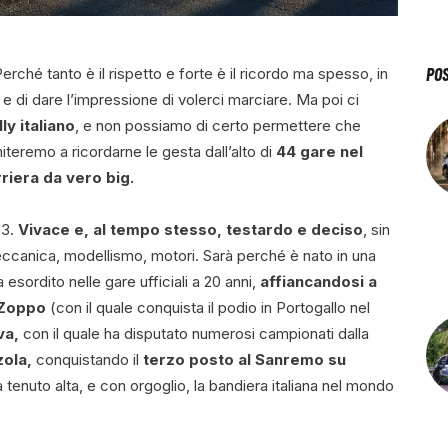
PO
Perché tanto è il rispetto e forte è il ricordo ma spesso, in
o e di dare l’impressione di volerci marciare. Ma poi ci
lly italiano
, e non possiamo di certo permettere che
miteremo a ricordarne le gesta dall’alto di
44 gare nel
riera da vero big.
53.
Vivace e, al tempo stesso, testardo e deciso
, sin
meccanica, modellismo, motori. Sarà perché è nato in una
esordito nelle gare ufficiali a 20 anni,
affiancandosi a
l Zoppo
(con il quale conquista il podio in Portogallo nel
va,
con il quale ha disputato numerosi campionati dalla
zola,
conquistando il
terzo posto al Sanremo su
 tenuto alta, e con orgoglio, la bandiera italiana nel mondo