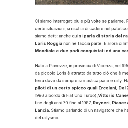
Ci siamo interrogati più e più volte se parlarne. 
certe situazioni, si rischia di cadere nel patetic
siamo detti: anche qui
si parla di storia del ra
Loris Roggia
non ne faccia parte. E allora ci li
Mondiale
e due podi conquistati ed una car
Nato a Pianezze, in provincia di Vicenza, nel 19
da piccolo Loris è attratto da tutto ciò che è 
terra dove da sempre si mastica pane e rally. Ha 
piloti di un certo spicco quali Ercolani, De
1986 a bordo di Fiat Uno Turbo)
,Vittorio Cane
fine degli anni 70 fino al 1987,
Rayneri, Pianez
Lancia
. Stiamo parlando di un navigatore che ha
del rallysmo.