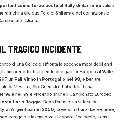
portantissimo terzo posto al Rally di Sanremo
valido
ne
si inchina alle due Ford di
Snijers
e del connazionale
Campionato Italiano.
 IL TRAGICO INCIDENTE
ordo di una Celica e affronta la seconda metà degli anni
egli anni precedenti vincendo due gare di Europeo
al Valle
1997, un
Rali Vinho in Portogallo nel 98
, e ben tre
nale di Messina, Alpi Orientali e Rally della Lana)
nel ‘98 e nel ’99 e vincendo anche il Campionato Europeo
uesto Loris Roggia
! Dopo l’anno della vittoria del
lly di Argentina nel 2000,
dove si fratturò due vertebre,
de coraggio e lasciandosi alle spalle l’incidente, Loris