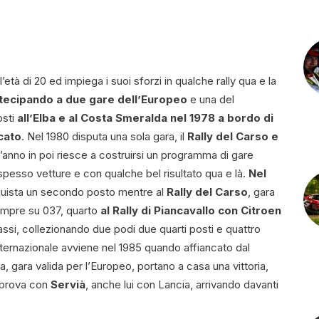
tà di 20 ed impiega i suoi sforzi in qualche rally qua e la
rtecipando a due gare dell’Europeo
e una del
osti
all’Elba e al Costa Smeralda nel 1978 a bordo di
cato
. Nel 1980 disputa una sola gara, il
Rally del Carso e
l’anno in poi riesce a costruirsi un programma di gare
esso vetture e con qualche bel risultato qua e là.
Nel
ista un secondo posto mentre al
Rally del Carso
, gara
empre su 037, quarto
al Rally di Piancavallo con Citroen
assi, collezionando due podi due quarti posti e quattro
 internazionale avviene nel 1985 quando affiancato dal
asa, gara valida per l’Europeo, portano a casa una vittoria,
a prova con
Servià
, anche lui con Lancia, arrivando davanti