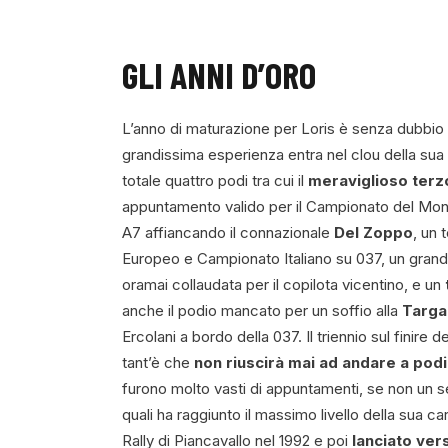
GLI ANNI D’ORO
L’anno di maturazione per Loris è senza dubbio i
grandissima esperienza entra nel clou della sua c
totale quattro podi tra cui il
meraviglioso terzo 
appuntamento valido per il Campionato del Mond
A7 affiancando il connazionale
Del Zoppo
, un 
Europeo e Campionato Italiano su 037, un gra
oramai collaudata per il copilota vicentino, e un
anche il podio mancato per un soffio alla
Targa 
Ercolani a bordo della 037. Il triennio sul finire d
tant’è che
non riuscirà mai ad andare a pod
furono molto vasti di appuntamenti, se non un
quali ha raggiunto il massimo livello della sua 
Rally di Piancavallo nel 1992 e poi
lanciato ver