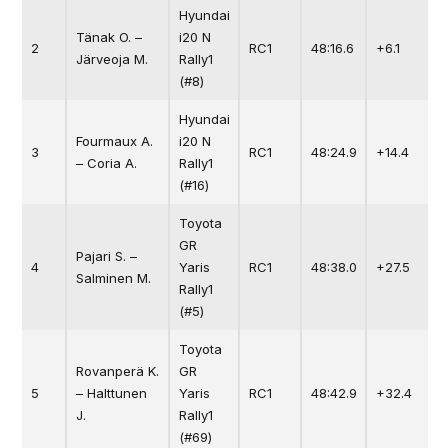
Hyundai
Tänak O. –
i20 N
2
RC1
48:16.6
+6.1
Järveoja M.
Rally1
(#8)
Hyundai
Fourmaux A.
i20 N
3
RC1
48:24.9
+14.4
– Coria A.
Rally1
(#16)
Toyota
GR
Pajari S. –
4
Yaris
RC1
48:38.0
+27.5
Salminen M.
Rally1
(#5)
Toyota
Rovanperä K.
GR
5
– Halttunen
Yaris
RC1
48:42.9
+32.4
J.
Rally1
(#69)