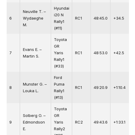
Hyundai
Neuville T. –
i20 N
6
Wydaeghe
RC1
48:45.0
+34.5
Rally1
M.
(#11)
Toyota
GR
Evans E. –
7
Yaris
RC1
48:53.0
+42.5
Martin S.
Rally1
(#33)
Ford
Munster G. –
Puma
8
RC1
49:20.9
+1:10.4
Louka L.
Rally1
(#13)
Toyota
Solberg O. –
GR
9
Edmondson
Yaris
RC2
49:43.6
+1:33.1
E.
Rally2