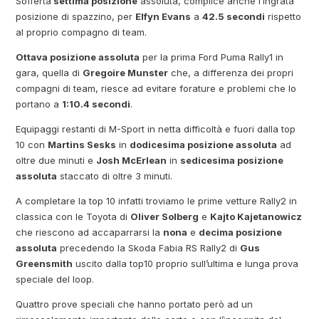
Sofferta
settima posizione
assoluta, complice anche l’ingrata
posizione di spazzino, per
Elfyn Evans
a
42.5 secondi
rispetto
al proprio compagno di team.
Ottava posizione assoluta
per la prima Ford Puma Rally1 in
gara, quella di
Gregoire Munster
che, a differenza dei propri
compagni di team, riesce ad evitare forature e problemi che lo
portano a
1:10.4 secondi
.
Equipaggi restanti di M-Sport in netta difficoltà e fuori dalla top
10 con
Martins Sesks
in
dodicesima posizione assoluta
ad
oltre due minuti e
Josh McErlean
in
sedicesima posizione
assoluta
staccato di oltre 3 minuti.
A completare la top 10 infatti troviamo le prime vetture Rally2 in
classica con le Toyota di
Oliver Solberg
e
Kajto Kajetanowicz
che riescono ad accaparrarsi la
nona
e
decima posizione
assoluta
precedendo la Skoda Fabia RS Rally2 di
Gus
Greensmith
uscito dalla top10 proprio sull’ultima e lunga prova
speciale del loop.
Quattro prove speciali che hanno portato però ad un