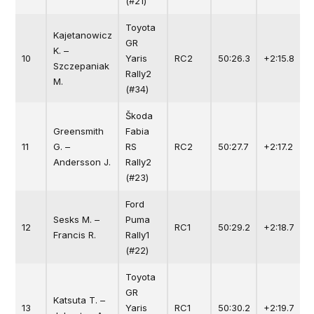
(#21)
Toyota
Kajetanowicz
GR
K. –
10
Yaris
RC2
50:26.3
+2:15.8
Szczepaniak
Rally2
M.
(#34)
Škoda
Greensmith
Fabia
11
G. –
RS
RC2
50:27.7
+2:17.2
Andersson J.
Rally2
(#23)
Ford
Sesks M. –
Puma
12
RC1
50:29.2
+2:18.7
Francis R.
Rally1
(#22)
Toyota
GR
Katsuta T. –
13
Yaris
RC1
50:30.2
+2:19.7