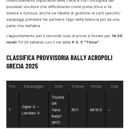
rimescolamento importante delle carte e con l’incognita del
possibile vincitore che difficilmente come prima d’ora si fa
dubbia e fumosa, anche se l’abilità di gestione di certi specifici
equipaggi potrebbe far pendere l’ago della bilancia più da una
parte che dall’altra.
L’appuntamento per il secondo loop di prove è fissato per
14:29
locali
(13:29 italiane) con il via della
P.S. 5 “Thiva”
.
CLASSIFICA PROVVISORIA RALLY ACROPOLI
GRECIA 2025
Pos.
Equipaggio
Auto
Classe
Tempo
Gap
Toyota
GR
Ogier S. –
1
Yaris
RC1
48:10.5
–
Landais V.
Rally1
(#17)