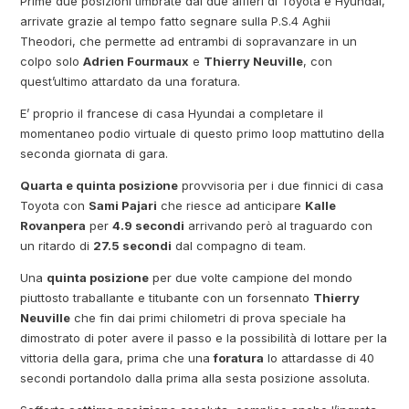
Prime due posizioni timbrate dai due alfieri di Toyota e Hyundai,
arrivate grazie al tempo fatto segnare sulla P.S.4 Aghii
Theodori, che permette ad entrambi di sopravanzare in un
colpo solo
Adrien Fourmaux
e
Thierry Neuville
, con
quest’ultimo attardato da una foratura.
E’ proprio il francese di casa Hyundai a completare il
momentaneo podio virtuale di questo primo loop mattutino della
seconda giornata di gara.
Quarta e quinta posizione
provvisoria per i due finnici di casa
Toyota con
Sami Pajari
che riesce ad anticipare
Kalle
Rovanpera
per
4.9 secondi
arrivando però al traguardo con
un ritardo di
27.5 secondi
dal compagno di team.
Una
quinta posizione
per due volte campione del mondo
piuttosto traballante e titubante con un forsennato
Thierry
Neuville
che fin dai primi chilometri di prova speciale ha
dimostrato di poter avere il passo e la possibilità di lottare per la
vittoria della gara, prima che una
foratura
lo attardasse di 40
secondi portandolo dalla prima alla sesta posizione assoluta.