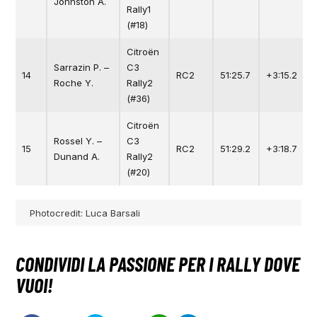
Johnston A.
Rally1
(#18)
Citroën
Sarrazin P. –
C3
14
RC2
51:25.7
+3:15.2
Roche Y.
Rally2
(#36)
Citroën
Rossel Y. –
C3
15
RC2
51:29.2
+3:18.7
Dunand A.
Rally2
(#20)
Photocredit: Luca Barsali