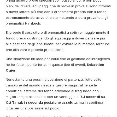
prima quattro prove speciali scombussolando, e non poco, i
piani dei diversi equipaggi che di prova in prova si sono ritrovati
a dover lottare più che con il cronometro proprio con il fondo
estremamente abrasivo che sta mettendo a dura prova tutti gli
pneumatici
Hankook
.
E’ proprio il costruttore di pneumatici a soffrire maggiormente il
fondo greco costringendo gli equipaggi a dover pensare più
alla gestione degli pneumatici per evitare le numerose forature
che alla vera e propria prestazione.
Una situazione idilliaca per colui che di gestione ed intelligenza
ne ha fatto il punto forte, in questo tipo di eventi,
Sebastien
Ogier
.
Nonostante una pessima posizione di partenza, l’otto volte
campione del mondo riesce a gestire magistralmente le
condizioni estreme del fondo arrivando al traguardo con il
miglior tempo assoluto e con un vantaggio di
6.1 secondi
su
Ott Tanak
in
seconda posizione assoluta
, ma in continua
lotta per una posizione sul podio.