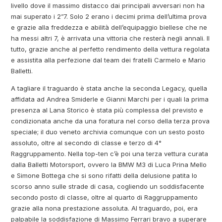
livello dove il massimo distacco dai principali avversari non ha
mai superato i 2”7. Solo 2 erano i decimi prima dell’ultima prova
e grazie alla freddezza e abilità dell’equipaggio biellese che ne
ha messi altri 7, è arrivata una vittoria che resterà negli annali. Il
tutto, grazie anche al perfetto rendimento della vettura regolata
e assistita alla perfezione dal team dei fratelli Carmelo e Mario
Balletti.
A tagliare il traguardo è stata anche la seconda Legacy, quella
affidata ad Andrea Smiderle e Gianni Marchi per i quali la prima
presenza al Lana Storico è stata più complessa del previsto e
condizionata anche da una foratura nel corso della terza prova
speciale; il duo veneto archivia comunque con un sesto posto
assoluto, oltre al secondo di classe e terzo di 4°
Raggruppamento. Nella top-ten c’è poi una terza vettura curata
dalla Balletti Motorsport, ovvero la BMW M3 di Luca Prina Mello
e Simone Bottega che si sono rifatti della delusione patita lo
scorso anno sulle strade di casa, cogliendo un soddisfacente
secondo posto di classe, oltre al quarto di Raggruppamento
grazie alla nona prestazione assoluta. Al traguardo, poi, era
palpabile la soddisfazione di Massimo Ferrari bravo a superare