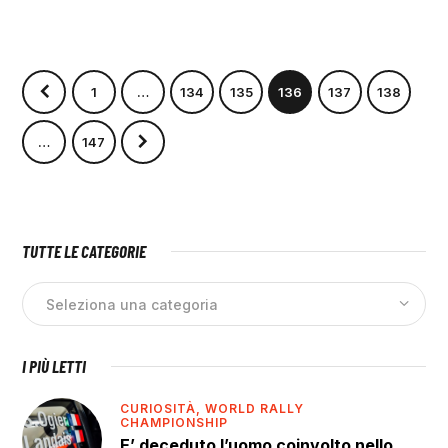
1
…
134
135
136
137
138
>
…
147
TUTTE LE CATEGORIE
I PIÙ LETTI
CURIOSITÀ,
WORLD RALLY
CHAMPIONSHIP
E’ deceduto l’uomo coinvolto nello