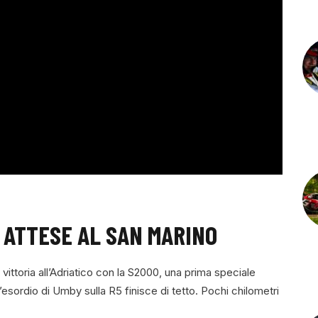
 ATTESE AL SAN MARINO
 vittoria all’Adriatico con la S2000, una prima speciale
’esordio di Umby sulla R5 finisce di tetto. Pochi chilometri