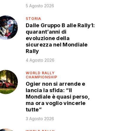
5 Agosto 2026
STORIA
Dalle Gruppo B alle Rally1:
quarant’anni di
evoluzione della
sicurezza nel Mondiale
Rally
4 Agosto 2026
WORLD RALLY
CHAMPIONSHIP
Ogier non si arrende e
lancia la sfida: “Il
Mondiale è quasi perso,
ma ora voglio vincerle
tutte”
3 Agosto 2026