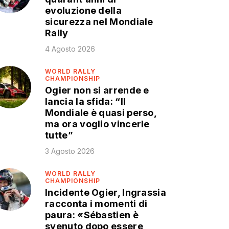
evoluzione della
sicurezza nel Mondiale
Rally
4 Agosto 2026
WORLD RALLY
CHAMPIONSHIP
Ogier non si arrende e
lancia la sfida: “Il
Mondiale è quasi perso,
ma ora voglio vincerle
tutte”
3 Agosto 2026
WORLD RALLY
CHAMPIONSHIP
Incidente Ogier, Ingrassia
racconta i momenti di
paura: «Sébastien è
svenuto dopo essere