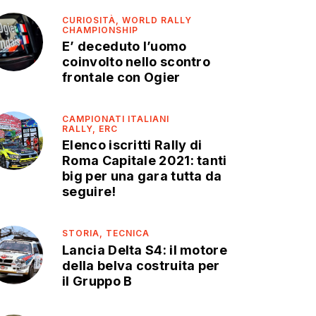
CURIOSITÀ,
WORLD RALLY
CHAMPIONSHIP
E’ deceduto l’uomo
coinvolto nello scontro
frontale con Ogier
CAMPIONATI ITALIANI
RALLY,
ERC
Elenco iscritti Rally di
Roma Capitale 2021: tanti
big per una gara tutta da
seguire!
STORIA,
TECNICA
Lancia Delta S4: il motore
della belva costruita per
il Gruppo B