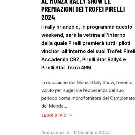
AL MONZA RALLY SHOW LE
PREMIAZIONI DEI TROFEI PIRELLI
2024
Il rally brianzolo, in programma questo
weekend, sarà la vetrina all’interno
della quale Pirelli premierà tutti i piloti
vincitori all’interno dei suoi Trofei: Pirell
Accademia CRZ, Pirelli Star Rally4 e
Pirelli Star Terra 4RM
In occasione del Monza Rally Show, l’evento
voluto per sugellare l’eccellenza del suo
periodo come monofornitore del Campionato
del Mondo…
LEGGI DI PIÙ
Redazione
6 Dicembre 2024