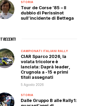
STORIA
Tour de Corse ’85 – Il
dubbio di Perissinot
sull’incidente di Bettega
ST RECENTI
CAMPIONATI ITALIANI RALLY
CIAR Sparco 2026, la
volata tricolore è
lanciata: Daprà leader,
Crugnola a -15 e primi
titoli assegnati
5 Agosto 2026
STORIA
Dalle Gruppo B alle Rally1:
quarant’anni di