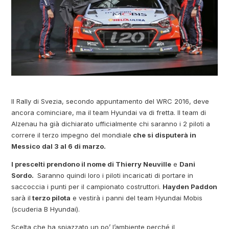
Il Rally di Svezia, secondo appuntamento del WRC 2016, deve
ancora cominciare, ma il team Hyundai va di fretta. Il team di
Alzenau ha già dichiarato ufficialmente chi saranno i 2 piloti a
correre il terzo impegno del mondiale
che si disputerà in
Messico
dal 3 al 6 di marzo.
I prescelti prendono il nome di Thierry Neuville
e
Dani
Sordo.
Saranno quindi loro i piloti incaricati di portare in
saccoccia i punti per il campionato costruttori.
Hayden Paddon
sarà il
terzo pilota
e vestirà i panni del team Hyundai Mobis
(scuderia B Hyundai).
Scelta che ha spiazzato un po’ l’ambiente perché il