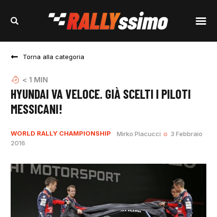
Torna alla categoria
< 1
MIN
HYUNDAI VA VELOCE. GIÀ SCELTI I PILOTI
MESSICANI!
WORLD RALLY CHAMPIONSHIP
Mirko Placucci
3 Febbraio
2016