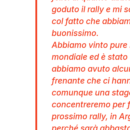
goduto il rally e mi 
col fatto che abbiam
buonissimo.
Abbiamo vinto pure l
mondiale ed è stato 
abbiamo avuto alcun
frenante che ci hanno
comunque una stage 
concentreremo per f
prossimo rally, in A
perché sarà abbastan