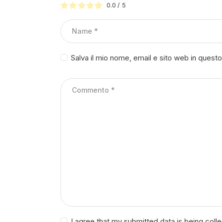
0.0
/
5
Salva il mio nome, email e sito web in ques
I agree that my submitted data is being coll