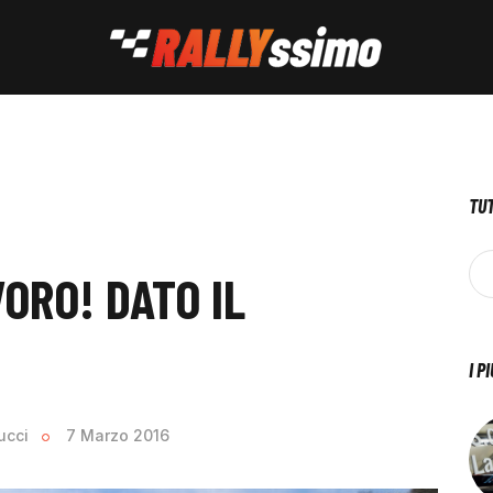
TUT
ORO! DATO IL
I P
ucci
7 Marzo 2016