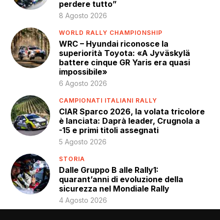
perdere tutto”
8 Agosto 2026
WORLD RALLY CHAMPIONSHIP
WRC – Hyundai riconosce la
superiorità Toyota: «A Jyväskylä
battere cinque GR Yaris era quasi
impossibile»
6 Agosto 2026
CAMPIONATI ITALIANI RALLY
CIAR Sparco 2026, la volata tricolore
è lanciata: Daprà leader, Crugnola a
-15 e primi titoli assegnati
5 Agosto 2026
STORIA
Dalle Gruppo B alle Rally1:
quarant’anni di evoluzione della
sicurezza nel Mondiale Rally
4 Agosto 2026