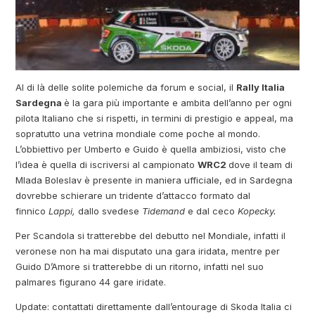
Al di là delle solite polemiche da forum e social, il
Rally Italia
Sardegna
è la gara più importante e ambita dell’anno per ogni
pilota Italiano che si rispetti, in termini di prestigio e appeal, ma
sopratutto una vetrina mondiale come poche al mondo.
L’obbiettivo per Umberto e Guido è quella ambiziosi, visto che
l’idea è quella di iscriversi al campionato
WRC2
dove il team di
Mlada Boleslav è presente in maniera ufficiale, ed in Sardegna
dovrebbe schierare un tridente d’attacco formato dal
finnico
Lappi,
dallo svedese
Tidemand
e dal ceco
Kopecky.
Per Scandola si tratterebbe del debutto nel Mondiale, infatti il
veronese non ha mai disputato una gara iridata, mentre per
Guido D’Amore si tratterebbe di un ritorno, infatti nel suo
palmares figurano 44 gare iridate.
Update: contattati direttamente dall’entourage di Skoda Italia ci