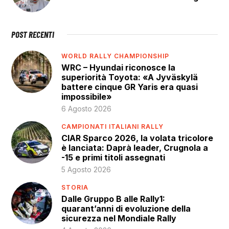
POST RECENTI
WORLD RALLY CHAMPIONSHIP
WRC – Hyundai riconosce la
superiorità Toyota: «A Jyväskylä
battere cinque GR Yaris era quasi
impossibile»
6 Agosto 2026
CAMPIONATI ITALIANI RALLY
CIAR Sparco 2026, la volata tricolore
è lanciata: Daprà leader, Crugnola a
-15 e primi titoli assegnati
5 Agosto 2026
STORIA
Dalle Gruppo B alle Rally1:
quarant’anni di evoluzione della
sicurezza nel Mondiale Rally