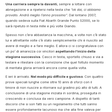
Una carriera sempre la davanti
, sempre a lottare con
abnegazione e a ripetersi nella testa che
“ok dai, ci abbiamo
provato. Andrà meglio l’anno prossimo”
. Dal lontano 2007,
quando sedeva sulla Fiat Abarth Grande Punto S2000, se lo
sarà ripetuto in testa mille e più volte Giando.
Spesso non c’era abbastanza la macchina, a volte non c’è stato
lui e altrettante volte c’è stato semplicemente chi è riuscito ad
avere di meglio e a fare meglio. E allora ci si congratulava con
un po’ di amarezza coi vincitori
aspettando l’inizio della
stagione successiva
. Casco in testa, sportello chiuso e via a
testare e ritestare con la convizione che quel fottuto momento
di meritata gloria arriverà ancora come quella volta.
E ieri è arrivato.
Nel modo più difficile e gustoso
. Con quattro
prove speciali lunghe come oltre 10 anni di sforzi con il
timore di non riuscire a ritornare sul gradino più alto di tutti. A
conclusione di una stagione iniziata in sordina, proseguita in
crescendo e conclusa da vero campione. A dispetto di tanti
discorsi che si son fatti su un regolamento che tutti sanno
essere profondamente lacunoso ma che alla fine valeva per