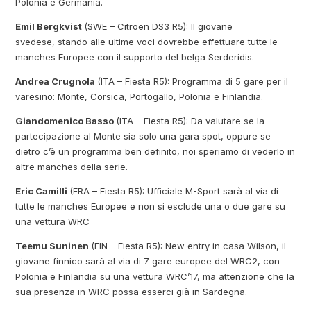
Polonia e Germania.
Emil Bergkvist
(SWE – Citroen DS3 R5): Il giovane
svedese, stando alle ultime voci dovrebbe effettuare tutte le
manches Europee con il supporto del belga Serderidis.
Andrea Crugnola
(ITA – Fiesta R5): Programma di 5 gare per il
varesino: Monte, Corsica, Portogallo, Polonia e Finlandia.
Giandomenico Basso
(ITA – Fiesta R5): Da valutare se la
partecipazione al Monte sia solo una gara spot, oppure se
dietro c’è un programma ben definito, noi speriamo di vederlo in
altre manches della serie.
Eric Camilli
(FRA – Fiesta R5): Ufficiale M-Sport sarà al via di
tutte le manches Europee e non si esclude una o due gare su
una vettura WRC
Teemu Suninen
(FIN – Fiesta R5): New entry in casa Wilson, il
giovane finnico sarà al via di 7 gare europee del WRC2, con
Polonia e Finlandia su una vettura WRC’17, ma attenzione che la
sua presenza in WRC possa esserci già in Sardegna.