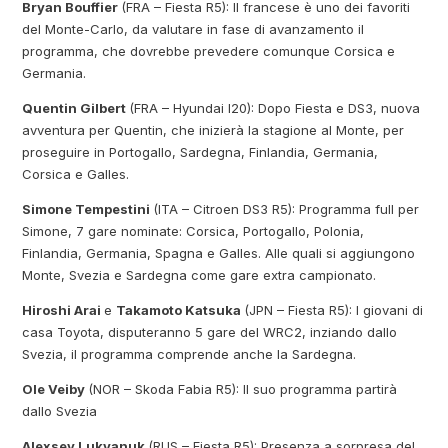
Bryan Bouffier
(FRA – Fiesta R5): Il francese è uno dei favoriti
del Monte-Carlo, da valutare in fase di avanzamento il
programma, che dovrebbe prevedere comunque Corsica e
Germania.
Quentin Gilbert
(FRA – Hyundai I20): Dopo Fiesta e DS3, nuova
avventura per Quentin, che inizierà la stagione al Monte, per
proseguire in Portogallo, Sardegna, Finlandia, Germania,
Corsica e Galles.
Simone Tempestini
(ITA – Citroen DS3 R5): Programma full per
Simone, 7 gare nominate: Corsica, Portogallo, Polonia,
Finlandia, Germania, Spagna e Galles. Alle quali si aggiungono
Monte, Svezia e Sardegna come gare extra campionato.
Hiroshi Arai
e
Takamoto Katsuka
(JPN – Fiesta R5): I giovani di
casa Toyota, disputeranno 5 gare del WRC2, inziando dallo
Svezia, il programma comprende anche la Sardegna.
Ole Veiby
(NOR – Skoda Fabia R5): Il suo programma partirà
dallo Svezia
Alexsey Lukyanuk
(RUS – Fiesta R5): Presenza a sorpresa del