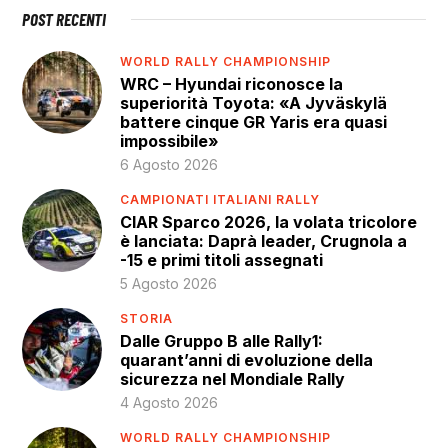
POST RECENTI
WORLD RALLY CHAMPIONSHIP
WRC – Hyundai riconosce la
superiorità Toyota: «A Jyväskylä
battere cinque GR Yaris era quasi
impossibile»
6 Agosto 2026
CAMPIONATI ITALIANI RALLY
CIAR Sparco 2026, la volata tricolore
è lanciata: Daprà leader, Crugnola a
-15 e primi titoli assegnati
5 Agosto 2026
STORIA
Dalle Gruppo B alle Rally1:
quarant’anni di evoluzione della
sicurezza nel Mondiale Rally
4 Agosto 2026
WORLD RALLY CHAMPIONSHIP