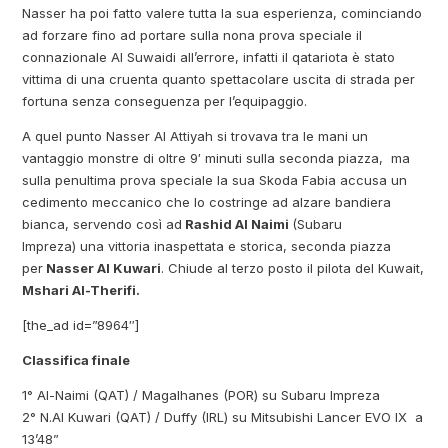
Nasser ha poi fatto valere tutta la sua esperienza, cominciando
ad forzare fino ad portare sulla nona prova speciale il
connazionale Al Suwaidi all’errore, infatti il qatariota è stato
vittima di una cruenta quanto spettacolare uscita di strada per
fortuna senza conseguenza per l’equipaggio.
A quel punto Nasser Al Attiyah si trovava tra le mani un
vantaggio monstre di oltre 9′ minuti sulla seconda piazza, ma
sulla penultima prova speciale la sua Skoda Fabia accusa un
cedimento meccanico che lo costringe ad alzare bandiera
bianca, servendo così ad
Rashid Al Naimi
(Subaru
Impreza) una vittoria inaspettata e storica, seconda piazza
per
Nasser Al Kuwari
. Chiude al terzo posto il pilota del Kuwait,
Mshari Al-Therifi.
[the_ad id=”8964″]
Classifica finale
1° Al-Naimi (QAT) / Magalhanes (POR) su Subaru Impreza
2° N.Al Kuwari (QAT) / Duffy (IRL) su Mitsubishi Lancer EVO IX a
13’48”