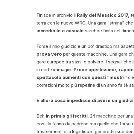
Finisce in archivio il
Rally del Messico 2017,
te
terra con le nuove WRC. Una gara “strana” che 
incredibile e casuale
sarebbe finita nel diment
Forse il mio giudizio è un po’ drastico ma aspett
prova vero
per queste macchine. Una gara che 
gare europee tra sassi e polvere. I segnali ch
in certe immagini.
Prove apertissime, rapide
spettacolo aumenti con questi “mostri”
che
correzioni molto più repetine di un anno fa (è s
E allora cosa impedisce di avere un giudiz
Beh
in primis gli iscritti
. 24 macchine per una 
costi la fanno da padrone ma quello che forse c
trasferimenti e la logistica in genere finisce den