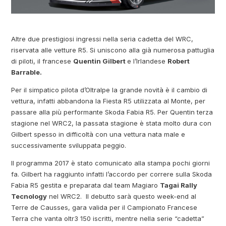
Altre due prestigiosi ingressi nella seria cadetta del WRC,
riservata alle vetture R5. Si uniscono alla già numerosa pattuglia
di piloti, il francese
Quentin Gilbert
e l’Irlandese
Robert
Barrable.
Per il simpatico pilota d’Oltralpe la grande novità è il cambio di
vettura, infatti abbandona la Fiesta R5 utilizzata al Monte, per
passare alla più performante Skoda Fabia R5. Per Quentin terza
stagione nel WRC2, la passata stagione è stata molto dura con
Gilbert spesso in difficoltà con una vettura nata male e
successivamente sviluppata peggio.
Il programma 2017 è stato comunicato alla stampa pochi giorni
fa. Gilbert ha raggiunto infatti l’accordo per correre sulla Skoda
Fabia R5 gestita e preparata dal team Magiaro
Tagai Rally
Tecnology
nel WRC2. Il debutto sarà questo week-end al
Terre de Causses, gara valida per il Campionato Francese
Terra che vanta oltr3 150 iscritti, mentre nella serie “cadetta”