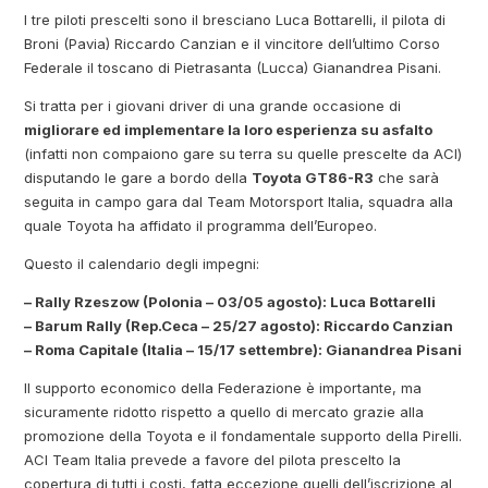
I tre piloti prescelti sono il bresciano Luca Bottarelli, il pilota di
Broni (Pavia) Riccardo Canzian e il vincitore dell’ultimo Corso
Federale il toscano di Pietrasanta (Lucca) Gianandrea Pisani.
Si tratta per i giovani driver di una grande occasione di
migliorare ed implementare la loro esperienza su asfalto
(infatti non compaiono gare su terra su quelle prescelte da ACI)
disputando le gare a bordo della
Toyota GT86-R3
che sarà
seguita in campo gara dal Team Motorsport Italia, squadra alla
quale Toyota ha affidato il programma dell’Europeo.
Questo il calendario degli impegni:
– Rally Rzeszow (Polonia – 03/05 agosto): Luca Bottarelli
– Barum Rally (Rep.Ceca – 25/27 agosto): Riccardo Canzian
– Roma Capitale (Italia – 15/17 settembre): Gianandrea Pisani
Il supporto economico della Federazione è importante, ma
sicuramente ridotto rispetto a quello di mercato grazie alla
promozione della Toyota e il fondamentale supporto della Pirelli.
ACI Team Italia prevede a favore del pilota prescelto la
copertura di tutti i costi, fatta eccezione quelli dell’iscrizione al