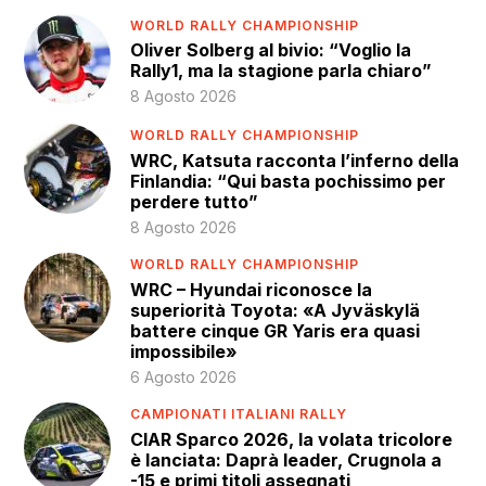
WORLD RALLY CHAMPIONSHIP
Oliver Solberg al bivio: “Voglio la
Rally1, ma la stagione parla chiaro”
8 Agosto 2026
WORLD RALLY CHAMPIONSHIP
WRC, Katsuta racconta l’inferno della
Finlandia: “Qui basta pochissimo per
perdere tutto”
8 Agosto 2026
WORLD RALLY CHAMPIONSHIP
WRC – Hyundai riconosce la
superiorità Toyota: «A Jyväskylä
battere cinque GR Yaris era quasi
impossibile»
6 Agosto 2026
CAMPIONATI ITALIANI RALLY
CIAR Sparco 2026, la volata tricolore
è lanciata: Daprà leader, Crugnola a
-15 e primi titoli assegnati