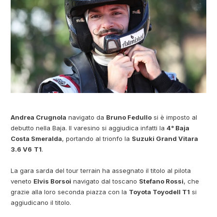
Andrea Crugnola
navigato da
Bruno Fedullo
si è imposto al
debutto nella Baja. Il varesino si aggiudica infatti la
4° Baja
Costa Smeralda
, portando al trionfo la
Suzuki Grand Vitara
3.6 V6
T1
.
La gara sarda del tour terrain ha assegnato il titolo al pilota
veneto
Elvis Borsoi
navigato dal toscano
Stefano Rossi
, che
grazie alla loro seconda piazza con la
Toyota Toyodell T1
si
aggiudicano il titolo.