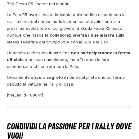
700 Fiesta R5 sparse nel mondo.
La Polo R5 avrà il telaio derivante dalla berlina di serie con la
rivisitazione del nuovo modello, identico all’evoluzione alla
prossima evoluzione di cui gioverà la Skoda Fabia R5. Ecco
dunque che nasce la
collaborazione tra i
due marchi
sulla
stessa falsariga del gruppo PSA con le 208 e le Ds3.
I tedeschi dichiarano inoltre che
non
parteciperanno in forma
ufficiale
a nessun campionato, ma offriranno la loro
esperienza a chi correrà con la Polo.
Ovviamente
ancora segreto
il nome del pilota che porterà al
debutto la vettura nel rally di casa.
[the_ad id=”8964″]