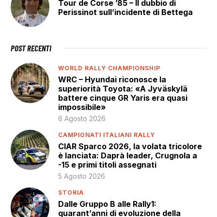
Tour de Corse ’85 – Il dubbio di
Perissinot sull’incidente di Bettega
POST RECENTI
WORLD RALLY CHAMPIONSHIP
WRC – Hyundai riconosce la
superiorità Toyota: «A Jyväskylä
battere cinque GR Yaris era quasi
impossibile»
6 Agosto 2026
CAMPIONATI ITALIANI RALLY
CIAR Sparco 2026, la volata tricolore
è lanciata: Daprà leader, Crugnola a
-15 e primi titoli assegnati
5 Agosto 2026
STORIA
Dalle Gruppo B alle Rally1:
quarant’anni di evoluzione della