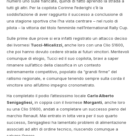
numero uno sulle fiancate, quindi di fatto aprendo la strada a
tutti gli altri. Per la copilota Corinne Federighi c’è la
soddisfazione di aver raggiunto il successo a conclusione di
una stagione sportiva che l’ha vista centrare – nel ruolo di
pilota – la vittoria del titolo femminile nell’International Rally Cup.
Sulle prime due prove si era infatti registrato un attacco deciso
dei livornesi
Tucci-Micalizzi,
anche loro con una Clio S1600,
che poi hanno dovuto cedere strada ai futuri vincitori. Meritevoli
comunque di elogio, Tucci ed il suo copilota, bravi a saper
rimanere sull’attico della classifica in un contesto
estremamente competitivo, popolato da “grandi firme” del
rallismo regionale, e comunque tenendo sempre sulla corda il
vincitore sino all’ultimo impegno cronometrato.
Ha completato il podio l’attesissimo locale
Carlo Alberto
Senigagliesi,
in coppia con il livornese
Morganti
, anche loro
su una Clio S1600, andati a completare un successo pieno del
marchio Renault. Mai entrato in lotta vera per il suo quarto
successo, Senigagliesi ha lamentato problemi di alimentazione
associati ad altri di ordine tecnico, riuscendo comunque a
salvare l’onore.