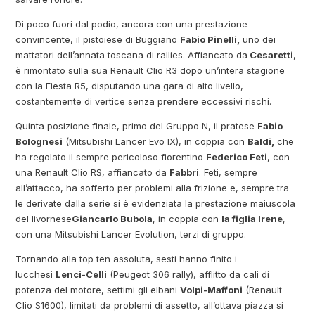
Di poco fuori dal podio, ancora con una prestazione
convincente, il pistoiese di Buggiano
Fabio Pinelli,
uno dei
mattatori dell’annata toscana di rallies. Affiancato da
Cesaretti
,
è rimontato sulla sua Renault Clio R3 dopo un’intera stagione
con la Fiesta R5, disputando una gara di alto livello,
costantemente di vertice senza prendere eccessivi rischi.
Quinta posizione finale, primo del Gruppo N, il pratese
Fabio
Bolognesi
(Mitsubishi Lancer Evo IX), in coppia con
Baldi,
che
ha regolato il sempre pericoloso fiorentino
Federico Feti
, con
una Renault Clio RS, affiancato da
Fabbri
. Feti, sempre
all’attacco, ha sofferto per problemi alla frizione e, sempre tra
le derivate dalla serie si è evidenziata la prestazione maiuscola
del livornese
Giancarlo Bubola
, in coppia con
la figlia Irene
,
con una Mitsubishi Lancer Evolution, terzi di gruppo.
Tornando alla top ten assoluta, sesti hanno finito i
lucchesi
Lenci-Celli
(Peugeot 306 rally), afflitto da cali di
potenza del motore, settimi gli elbani
Volpi-Maffoni
(Renault
Clio S1600), limitati da problemi di assetto, all’ottava piazza si