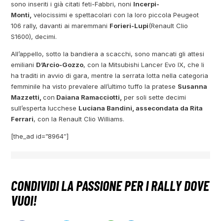
sono inseriti i già citati feti-Fabbri, noni
Incerpi-
Monti,
velocissimi e spettacolari con la loro piccola Peugeot
106 rally, davanti ai maremmani
Forieri-Lupi
(Renault Clio
S1600), decimi.
All’appello, sotto la bandiera a scacchi, sono mancati gli attesi
emiliani
D’Arcio-Gozzo
, con la Mitsubishi Lancer Evo IX, che li
ha traditi in avvio di gara, mentre la serrata lotta nella categoria
femminile ha visto prevalere all’ultimo tuffo la pratese
Susanna
Mazzetti,
con
Daiana Ramacciotti,
per soli sette decimi
sull’esperta lucchese
Luciana Bandini, assecondata da Rita
Ferrari
, con la Renault Clio Williams.
[the_ad id=”8964″]