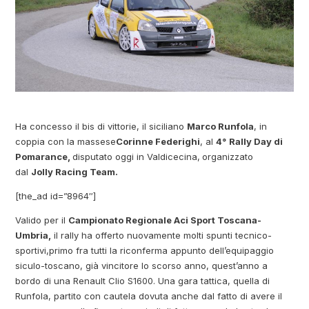
Ha concesso il bis di vittorie, il siciliano
Marco Runfola
, in
coppia con la massese
Corinne Federighi
, al
4°
Rally Day di
Pomarance,
disputato oggi in Valdicecina,
organizzato
dal
Jolly Racing Team.
[the_ad id=”8964″]
Valido per il
Campionato Regionale Aci Sport Toscana-
Umbria,
il rally ha offerto nuovamente molti spunti tecnico-
sportivi,
primo fra tutti la riconferma appunto dell’equipaggio
siculo-toscano, già vincitore lo scorso anno, quest’anno a
bordo di una Renault Clio S1600. Una gara tattica, quella di
Runfola, partito con cautela dovuta anche dal fatto di avere il